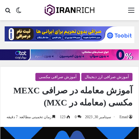
منو
تغییر پو
جس
آموزش صرافی ارز دیجیتال
آموزش صرافی مکسی
آموزش معامله در صرافی MEXC
مکسی (معامله در MXC)
Emad
سپتامبر 30, 2023
0
123
زمان تخمینی مطالعه: 7 دقیقه