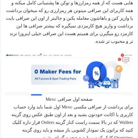
هایی هست که از همه رمزارزها و توکن ها پشتیبانی کامل میکنه و
همه کاربرای این صرافی میتونن هر رمزارزی رو که میخوان برداشت
یا واریز کنن و باهاشون معامله بکنن و جالبتر از اون این صرافی بابت
برداشت و واریز هیچ کارمزدی نمیگیره که بیشتر صرافی ها این
کارمزد رو میگیرن برای همینم هست این صرافی خیلی اینروزا ترند
تر و محبوب تر شده.
صفحه اول صرافی Mexc
برای برداشت از صرافی مکسی Mexc اول شما باید وارد حساب
کاربری یا اکانت خودتون بشید و بعد از اون طبق عکس روی گزینه
Wallets که در بالا سمت راست کنار گزینه Orders قرار داره کلیک
کنید که براتون یک نمودار کشویی باز میشه و باید روی گزینه
Overview کلیک کنید و وارد صفحه دیگه ای بشید.