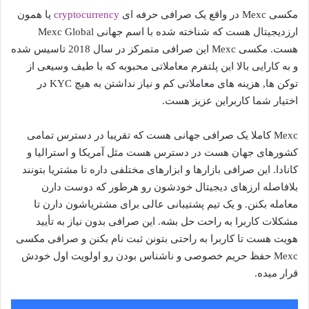
مکسی Mexc در واقع یک صرافی حرفه ای
cryptocurrency
یا همون
ارزدیجیتال هست که شناخته شده با اسم جهانی Mexc Global
هست. مکسی Mexc این صرافی متمرکز در سال 2018 تاسیس شده
و به کارایی بالا این پلتفرم معاملاتی محبوبه که با طیف وسیعی از
توکن ها, هزینه های معاملاتی کم و نیاز نداشتن به هیچ KYC در
اختیار شما کاربراین عزیز هست.
Mexc کاملا یک صرافی جهانی هست که تقریبا در دسترس تمامی
کشورهای جهان هست در دسترس هست مثل آمریکا و استرالیا و
کانادا. این صرافی بازارها و ابزارهای مختلفی داره تا مشتریا بتونند
بلافاصله ارزهای دیجیتال خودشون رو هرطور که دوست دارن
معامله بکنن. و یک تیم پشتیبانی عالی برای مشتریاشون دارن تا
مشکلات کاربرا به راحت حل بشه. این صرافی بدون نیاز به تأیید
هویت هست تا کاربرا به راحتی بتونن ثبت نام بکنن و صرافی مکسی
Mexc حفظ حریم خصوصی و ناشناس بودن رو اولویت اول خودش
قرار میده.