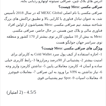
آدرس های بلاک چین، صرافی نمیتونه اونهارو ردیابی بکنه.
صرافی مکسی Mexc چیست؟
صرافی مکسی با نام اصلی MEXC Global که در سال 2018 تأسیس
شد، به عنوان تبادل فناوری با کارایی بالا و تطبیق تراکنش های بزرگ
شناخته میشه. تیم صرافی مکسی Mexc بعضیاشون از اولین افراد
فناوری مالی و بلاک چین هستن. در حال حاضر، صرافی مکسی
Mexc به بیش از 10 میلیون کاربر توی بیشتر از 170 کشور و منطقه
توی سراسر جهان جوابگو هست
ویژگی های صرافی مکسی Mexc چیست؟
1- اجازه استفاده از کیف پول سرد Cold Wallet به کاربرای برای
امنیت بیشتر 2- پشتیبانی از 90درصد رمزارزها 3- رابط کاربری خیلی
ساده و آسان 4- کارمزد معاملاتی پایین 5- نداشتن کارمزد واریز وجه
6- نیاز نداشتن به VPN برا ورود به این صرافی 7- معاملات فیوچرز
8- معاملات اسپات Spot -9 تیم پشتیبانی قوی
4.5/5 - (2 امتیاز)