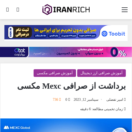
منو
تغییر پو
جس
آموزش صرافی ارز دیجیتال
آموزش صرافی مکسی
برداشت از صرافی Mexc مکسی
امیر تفضلی
سپتامبر 12, 2023
0
736
زمان تخمینی مطالعه: 6 دقیقه