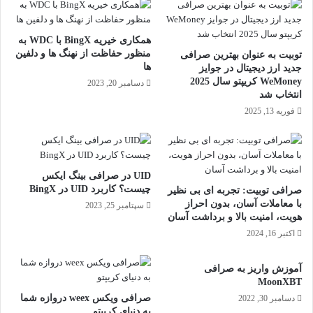
همکاری خیریه BingX با WDC به
منظور حفاظت از نهنگ ها و دلفین
توبیت به عنوان بهترین صرافی
ها
جدید ارز دیجیتال در جوایز
WeMoney کریپتو سال 2025
دسامبر 20, 2023
انتخاب شد
فوریه 13, 2025
UID در صرافی بینگ ایکس
چیست؟ کاربرد UID در BingX
صرافی توبیت: تجربه ای بی نظیر
با معاملات آسان، بدون احراز
سپتامبر 25, 2023
هویت، امنیت بالا و برداشت آسان
اکتبر 16, 2024
آموزش واریز به صرافی
MoonXBT
صرافی ویکس weex دروازه‌ شما
دسامبر 30, 2022
به دنیای کریپتو