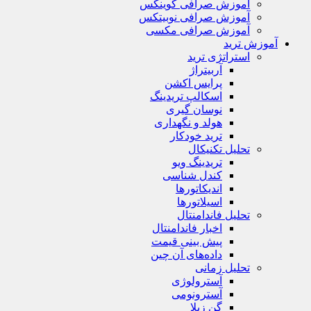
آموزش صرافی کوینکس
آموزش صرافی نوبیتکس
آموزش صرافی مکسی
آموزش ترید
استراتژی‌ ترید
آربیتراژ
پرایس اکشن
اسکالپ تریدینگ
نوسان گیری
هولد و نگهداری
ترید خودکار
تحلیل تکنیکال
تریدینگ ویو
کندل شناسی
اندیکاتورها
اسیلاتورها
تحلیل فاندامنتال
اخبار فاندامنتال
پیش بینی قیمت
داده‌های آن چین
تحلیل زمانی
آسترولوژی
آسترونومی
گن زیلا