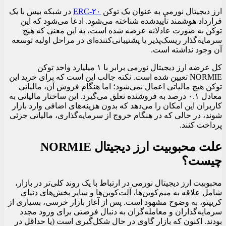
ارز دیجیتال نورمی به عنوان یک توکن
ERC-۲۰
در شبکه بیس با یک
قرارداد هوشمند تأییدشده شناخته می‌شود. ادعا می‌شود که این
توکن به صورت عادلانه عرضه شده است، به این معنی که هیچ
سرمایه‌گذار ریسک‌پذیر یا پشتیبانی‌کننده‌ای در مراحل اولیه توسعه
آن وجود نداشته است.
کل عرضه ارز دیجیتال نورمی برابر با ۱ میلیارد واحد توکن
NORMIE تعیین شده است. نکته جالب این است که برای خرید این
توکن هیچ مالیاتی اعمال نمی‌شود؛ اما هنگام فروش آن، مالیاتی
معادل ۰.۱ درصد به فروشنده تعلق می‌گیرد. این ساختار مالیاتی به
کاربران این امکان را می‌دهد که بدون هزینه‌های اضافی وارد بازار
شوند، در حالی که در هنگام خروج از سرمایه‌گذاری، مالیاتی جزئی
پرداخت کنند.
علت محبوبیت ارز دیجیتال NORMIE
چیست؟
محبوبیت ارز دیجیتال نورمی در ارتباط با یک روند کلی‌تر در بازار،
شامل علاقه به میم‌کوین‌ها، آلت‌کوین‌ها و سایر بخش‌های دنیای
کریپتو، به وضوح مشهود است. پس از آغاز بازار خرسی، بسیاری از
سرمایه‌گذاران و معامله‌گران به دنبال فرصتی برای ورود مجدد
بودند. اکنون که بازار گاوی در حال شکل‌گیری است (یا حداقل در