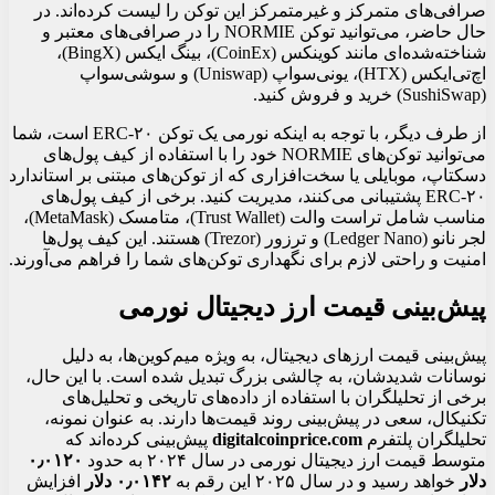
صرافی‌های متمرکز و غیرمتمرکز این توکن را لیست کرده‌اند. در
حال حاضر، می‌توانید توکن NORMIE را در صرافی‌های معتبر و
شناخته‌شده‌ای مانند کوینکس (CoinEx)، بینگ ایکس (BingX)،
اچ‌تی‌ایکس (HTX)، یونی‌سواپ (Uniswap) و سوشی‌سواپ
(SushiSwap) خرید و فروش کنید.
از طرف دیگر، با توجه به اینکه نورمی یک توکن ERC-۲۰ است، شما
می‌توانید توکن‌های NORMIE خود را با استفاده از کیف پول‌های
دسکتاپ، موبایلی یا سخت‌افزاری که از توکن‌های مبتنی بر استاندارد
ERC-۲۰ پشتیبانی می‌کنند، مدیریت کنید. برخی از کیف پول‌های
مناسب شامل تراست والت (Trust Wallet)، متامسک (MetaMask)،
لجر نانو (Ledger Nano) و ترزور (Trezor) هستند. این کیف پول‌ها
امنیت و راحتی لازم برای نگهداری توکن‌های شما را فراهم می‌آورند.
پیش‌بینی قیمت ارز دیجیتال نورمی
پیش‌بینی قیمت ارزهای دیجیتال، به ویژه میم‌کوین‌ها، به دلیل
نوسانات شدیدشان، به چالشی بزرگ تبدیل شده است. با این حال،
برخی از تحلیلگران با استفاده از داده‌های تاریخی و تحلیل‌های
تکنیکال، سعی در پیش‌بینی روند قیمت‌ها دارند. به عنوان نمونه،
تحلیلگران پلتفرم
digitalcoinprice.com
پیش‌بینی کرده‌اند که
متوسط قیمت ارز دیجیتال نورمی در سال ۲۰۲۴ به حدود
۰٫۰۱۲۰
دلار
خواهد رسید و در سال ۲۰۲۵ این رقم به
۰٫۰۱۴۲ دلار
افزایش