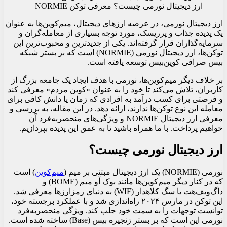
ارز دیجیتال نورمی چیست؟ معرفی توکن NORMIE
ارز دیجیتال نورمی، در عرصه ارزهای دیجیتال، میم‌کوین‌ها به عنوان
یک پدیده جذاب و پرریسک، مورد توجه بسیاری از معامله‌گران و
سرمایه‌گذاران قرار گرفته‌اند. یکی از جدیدترین و محبوب‌ترین این
توکن‌ها، ارز دیجیتال نورمی (NORMIE) است که بر بستر شبکه
بیس صرافی کوین‌بیس توسعه یافته است.
بر خلاف دیگر میم‌کوین‌ها، نورمی با هدف ایجاد یک جامعه بزرگ از
کاربران، تلاش می‌کند تا خود را به عنوان «کوین مردم» معرفی کند
و فرصتی برای کسب درآمد به افرادی که زمان یا دانش کافی برای
معامله این نوع توکن‌ها ندارند، ارائه دهد. در این مقاله، به بررسی و
معرفی ارز دیجیتال NORMIE و ویژگی‌های منحصربه‌فرد آن
خواهیم پرداخت. با ما همراه باشید تا به عمق این پدیده بپردازیم.
ارز دیجیتال نورمی چیست؟
نورمی (NORMIE) یک ارز دیجیتال مبتنی بر میم (
میم‌کوین
) است
که در کنار دیگر میم‌کوین‌ها مانند بوک آو میم (BOME) و
داگ‌ویف‌هت یا سگ کلاهدار (WIF) به دنیای رمزارزها معرفی شد.
این توکن در مارس ۲۰۲۴ راه‌اندازی شد و با عملکرد برجسته خود،
توانست توجهات را به سمت خود جلب کند. ویژگی منحصربه‌فرد
نورمی این است که بر بستر زنجیره بیس (Base) ساخته شده است.