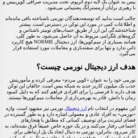
بیس به عنوان یک لایه دوم اتریوم، تحت مدیریت صرافی کوین‌بیس و
با رهبری برایان آرمسترانگ پشتیبانی می‌شود.
جالب است بدانید که توسعه‌دهندگان نورمی ناشناخته باقی مانده‌اند
و اطلاعات کمی در مورد این توکن در دسترس است. بیشتر
شناخته‌شدگی این ارز از طریق حساب‌های توییتر ناشناس و
گروه‌های تلگرامی مربوط به آن حاصل می‌شود. به طور کلی،
همانند بسیاری از میم‌کوین‌ها، ارز دیجیتال NORMIE هیچ کاربرد
ذاتی ندارد و تنها برای سفته‌بازی و معاملات مورد استفاده قرار
می‌گیرد.
هدف ارز دیجیتال نورمی چیست؟
نورمی خود را به عنوان «کوین مردم» معرفی کرده و مأموریتش
جذب یک میلیون کاربر جدید به شبکه بیس است. خالقان این توکن
هدف دارند تا فرصتی را برای افرادی فراهم کنند که به دلیل کمبود
زمان یا دانش، قادر به بهره‌برداری از معاملات میم‌کوین‌ها نیستند.
این مفهوم در انتخاب نام
ارز دیجیتال
نورمی نیز مشهود است. واژه
«نورمی» به افراد عادی و معمولی اشاره دارد و به طور گسترده در
فضای اینترنت برای توصیف کسانی که مطابق با هنجارهای
اجتماعی رفتار می‌کنند و در یک حوزه خاص عمیقاً غرق نشده‌اند، به
کار می‌رود. بنابراین، نورمی به دنبال ایجاد یک پل ارتباطی برای
افرادی است که می‌خواهند در دنیای ارزهای دیجیتال شرکت کنند،