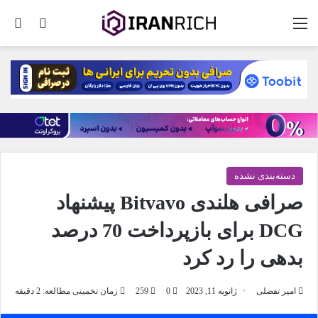
منو
تغییر پو
جس
دسته‌بندی نشده
صرافی هلندی Bitvavo پیشنهاد
DCG برای بازپرداخت 70 درصد
بدهی را رد کرد
امیر تفضلی
ژانویه 11, 2023
0
259
زمان تخمینی مطالعه: 2 دقیقه