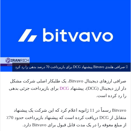
صرافی هلندی Bitvavo پیشنهاد DCG برای بازپرداخت 70 درصد بدهی را رد کرد
صرافی ارزهای دیجیتال Bitvavo، یک طلبکار اصلی شرکت مشکل
دار ارز دیجیتال (DCG)، پیشنهاد
DCG
برای بازپرداخت جزئی بدهی
را رد کرده است.
Bitvavo رسماً در 11 ژانویه اعلام کرد که این شرکت یک پیشنهاد
متقابل از DCG دریافت کرده است که پیشنهاد بازپرداخت حدود 70٪
از مبلغ معوقه را در یک مدت قابل قبول برای Bitvavo دارد.