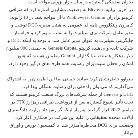
بحران نقدینگی گسترده در میان بازار نزولی مواجه است.
در آخرین بیانیه، Bitvavo به وضعیت مشابهی اشاره کرد که صرافی
کریپتو برادران Winklevoss، Gemini با آن مواجه شد. در 10 ژانویه،
کامرون وینکلووس نامه ای عمومی به هیئت مدیره DCG نوشت و
مدیر عامل شرکت بری سیلبرت را به تقلب متهم کرد و خواستار
جایگزینی سیلبرت به عنوان مدیر عامل شد. با توجه به اینکه DCG و
شرکت تابعه وام‌دهنده کریپتو Genesis Capital به جمینی 900 میلیون
دلار بدهکار هستند، بنیانگذاران Gemini مطمئن هستند که هنوز
امکان راه‌حلی مثبت برای رضایت همه طرف‌های درگیر وجود دارد.
بیتواوو خاطرنشان کرد: «مانند جمینی، ما این اطمینان را به اشتراک
می‌گذاریم که می‌توان راه‌حلی برای رضایت همگان پیدا کرد.
DCG و Genesis از جمله شرکت‌های بزرگ صنعت کریپتو هستند که
تحت تأثیر شیوع گسترده پس از فروپاشی صرافی رمزارز FTX در
نوامبر 2022 قرار گرفتند. پس از اینکه گزارش داد وزارت دادگستری
ایالات متحده تحقیقاتی را علیه این شرکت در همکاری آغاز کرد،
وضعیت برای DCG مخاطره‌آمیزتر شد. با کمیسیون بورس و اوراق
بهادار