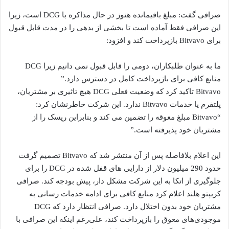
صرافی گفت: مبلغ باقیمانده هنوز در حال مذاکره با DCG است، زیرا
این صرافی فقط آماده است تا بخشی از بدهی را در مدت قابل قبول
برای Bitvavo بازپرداخت کند و افزود:
ما به عنوان طلبکاران، دومی را قابل قبول نمی دانیم زیرا DCG
منابع کافی برای بازپرداخت کامل در دسترس دارد.”
Bitvavo تاکید کرد که وضعیت فعلی DCG هیچ تاثیری بر مشتریان،
پلتفرم یا خدمات Bitvavo ندارد. این شرکت خاطرنشان کرد:
“Bitvavo مبلغ معوقه را تضمین می کند و بنابراین ریسک را از
مشتریان خود پذیرفته است.”
این اعلام بلافاصله پس از آن منتشر شد که Bitvavo تصمیم گرفت
حدود 290 میلیون دلار از دارایی های قفل شده در DCG را برای
جلوگیری از اتکا به این شرکت مشکل دار، پیش بودجه کند. صرافی
کریپتو هلند اعلام کرد منابع کافی برای ادامه خدمات رسانی به
مشتریان خود بدون اختلال دارد. صرافی انتظار دارد که DCG
موجودی‌های معوق را بازپرداخت کند، علی‌رغم اینکه این صرافی با