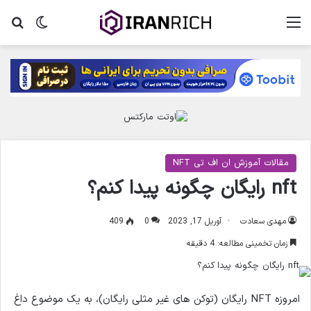
منو
تغییر پ
جس
مقالات آموزش ان اف تی NFT
nft رایگان چگونه پیدا کنم؟
مهدی سعادت
آوریل 17, 2023
0
409
زمان تخمینی مطالعه: 4 دقیقه
امروزه NFT رایگان (توکن های غیر مثلی رایگان)، به یک موضوع داغ