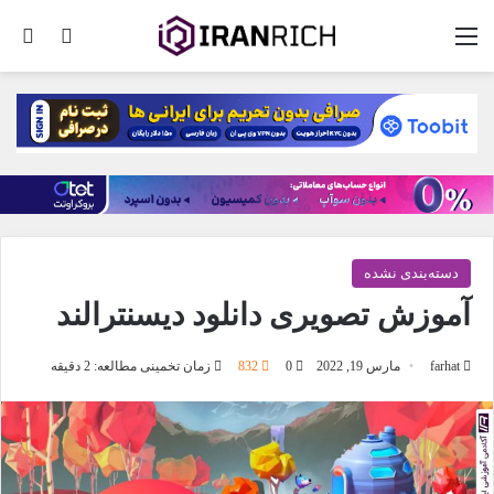
منو
تغییر پو
جس
دسته‌بندی نشده
آموزش تصویری دانلود دیسنترالند
farhat
مارس 19, 2022
0
832
زمان تخمینی مطالعه: 2 دقیقه