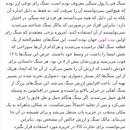
سنگ فی یا پول سنگی معروف بوده است. سنگ رای نوعی ارز بوده
که هیچ‌کس نمی‌توانسته آن را سرقت کند. نه فقط به دلیل اندازه آن
بلکه به این دلیل که همه می‌دانستند هر فردی چه سنگی در اختیار
دارد؛ بنابراین افراد جز درصورتی که مالک سنگ شناخته می‌شدند
نمی‌توانستند از آن استفاده کنند. امروزه برخی معتقدند که سنگ رای
اولین
بیت کوین
جهان بوده است. این سنگ‌های عظیم‌الجثه از یک
قطعه سنگ آهک تراشیده می‌شدند و هرکدام از آن‌ها سوراخی که
نقش امضا را داشت در وسط خود داشتند. عرض این سنگ‌ها تا ۱۲
فوت می‌رسید و وزن‌شان بیش از ۸ تن بود. هر سنگ داستانی برای
خودش داشت که ارزش آن را تعیین می‌کرد. از آن جا که ایجاد هریک
از این سنگ‌ها کار بسیار دشواری بود، دشواری تجربه شده در مسیر
تهیه آن، باعث افزایش ارزش سنگ می‌شد. این سنگ‌های بزرگ از
سنگ آهکی در جزایر پالائو تراشیده و سپس در اقیانوس به وسیله
قایق حمل می‌شدند. اگر سنگ هنگام حمل و نقل قایق را غرق
نمی‌کرد و پس از تخلیه احتمالاً نمی‌شکست، به شکلی ماهرانه به یک
مکان منتخب در جزیره یاپ منتقل می‌شد و برای همیشه در آن جا
می‌ماند. مالک سنگ و ارزش خالص آن مشخص بود، بنابراین
می‌توانست برای تجارت کالا در جزیره مورد استفاده قرار بگیرد.