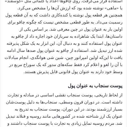
استفاده قرار می‌گرفت. روی چاقوها اعداد یا کلماتی مثل «گوسفند»
یا «ماهی» نوشته شده بود که ارزش آن‌ها را مشخص می‌کرد.
همچنین هر قطعه پول نوشته یا کنده‌کاری داشت که به آن قطعه پول
رسمیت می‌داد. به طور قطعی مشخص نیست که چگونه چاقو برای
اولین بار به عنوان پول در چین معرفی شد. بر اساس یکی از
داستان‌ها، ابتدا یک شاهزاده به سربازان خود اجازه داد از چاقو به
عنوان پول استفاده کنند و به دنبال آن، این ابزار به یک شکل پذیرفته
شده ارز تبدیل شد. استفاده از چاقو به عنوان پول صدها سال ادامه
یافت تا این‌که اولین امپراتور چین، شین شی هوانگدی، انجام مبادلات
با آن را لغو و اعلام کرد فقط سکه‌های مدور که یک سوراخ مربع در
وسط خود دارند به عنوان پول قانونی قابل پذیرش هستند.
پوست سنجاب به عنوان پول
از لحاظ تاریخی، پوست سنجاب نقشی اساسی در مبادله و تجارت
داشته است. در دوران قرون وسطی، سنجاب‌ها به دلیل پوست‌شان
بسیار ارزشمند بودند. در این دوران، پوست سنجاب به تدریج به
عنوان یک ارز شناخته شده در کشورهایی مانند روسیه و فنلاند تبدیل
شد. مردم روسیه تمایل زیادی به تجارت با پوست سنجاب داشتند و