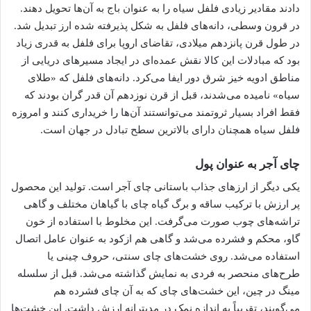
دادند مقادیر زیادی فلفل سیاه را به عنوان باج به آن‌ها تحویل دهند.
در قرون وسطی، دانه‌های فلفل به شکل پذیرفته شده ارز تبدیل شد.
در طول قرن پانزدهم میلادی، تقاضای اروپا برای فلفل به قدری زیاد
بود که مبادلات این کالا نقش عمده‌ای در ایجاد مسیرهای دریایی از
مناطق ادویه خیز شرق دور ایفا می‌کرد. دانه‌های فلفل که «طلای
سیاه» نامیده می‌شدند، قبل از قرن نوزدهم آن قدر گران بودند که
فقط افراد بسیار ثروتمند می‌توانستند آن‌ها را خریداری کنند و امروزه
فلفل سیاه همچنان دارای بالاترین سطح تبادل در جهان است.
چای آجر به عنوان پول
یکی دیگر از ارزهای جذاب باستانی چای آجر است. تولید این محصول
پر ارزش با ترکیب ساقه و برگ گیاه چای با گیاهان مختلف و گاهی
تراشه‌های چوب صورت می‌گرفت. این مخلوط با استفاده از خون
گاو، محکم و فشرده می‌شد و گاهی هم ازکود به عنوان عامل اتصال
استفاده می‌شد. روی خشت‌های چای سنتی، حروف چینی یا
طرح‌های منحصر به فردی به نمایش گذاشته می‌شد. قبل از سلسله
مینگ در چین، این خشت‌های چای که به آن چای فشرده هم
می‌گویند، تقریباً به اندازه نمک در مدیترانه ارزش داشت. این خشت‌ها