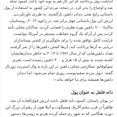
انباشت پول پرداختند که این کار هم به نوبه خود باعث کمبود سکه
شد و اوضاع را بدتر کرد. در نتیجه، مردم این کشور به استفاده از پول
باستانی رایج یعنی دندان دلفین بازگشتند. به طرزی باورنکردنی
ارزش این پول باستانی چهار برابر شد. در ژانویه ۲۰۱۳، روستاییان
مالایتا، ۹۰۰ دلفین پوزه بطری را قصابی کردند. ساکنان محلی تأیید
کردند پس از آن‌که یک گروه حفاظت مستقر در آمریکا نتوانست
غرامت کامل توافق شده را برای جلوگیری از کشتن پستانداران
دریایی به آن‌ها پرداخت کند، آن‌ها کشتن دلفین‌ها را از سر گرفتند.
تعداد دلفین‌هایی که از سال ۱۹۷۶ تا ۲۰۱۳ به خاطر دندان‌هایشان
کشته شدند به بیش از ۱۵ هزار و ۴۰۰ دلفین رسیده است. هنری
سوکوفاتو، شکارچی محلی دلفین در این باره به وال استریت ژورنال
گفته: «پول مردم سفیدپوست روزی تمام می‌شود، اما دندان
دلفین‌ها همیشه برای ما خواهد ماند.»
دانه فلفل به عنوان پول
در یونان باستان، کمبود دانه فلفل باعث ارزش فوق‌العاده آن شد.
ظاهراً در قرن پنجم آلاریک ویسیگوت و آتیلا هون از رهبران بزرگ این
دوره، هنگامی که به شهر رم حمله کردند هردو به رومی‌ها دستور