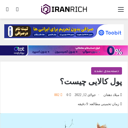
منو
تغییر پو
جس
دسته‌بندی نشده
پول کالایی چیست؟
میلاد دهقان
جولای 12, 2022
0
882
زمان تخمینی مطالعه: 9 دقیقه