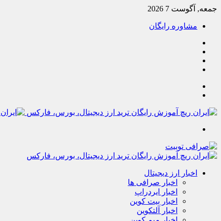
جمعه, آگوست 7 2026
مشاوره رایگان
یوتیوب
تلگرام
خوراک
آپارات
جستجو
تغییر
پوسته
منو
اخبار ارز دیجیتال
اخبار صرافی ها
اخبار ایردراپ
اخبار بیت کوین
اخبار آلتکوین
اخبار میم کوین