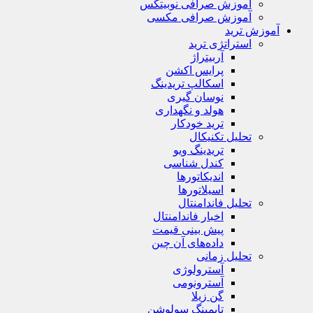
آموزش صرافی نوبیتکس
آموزش صرافی مکسی
آموزش ترید
استراتژی‌ ترید
آربیتراژ
پرایس اکشن
اسکالپ تریدینگ
نوسان گیری
هولد و نگهداری
ترید خودکار
تحلیل تکنیکال
تریدینگ ویو
کندل شناسی
اندیکاتورها
اسیلاتورها
تحلیل فاندامنتال
اخبار فاندامنتال
پیش بینی قیمت
داده‌های آن چین
تحلیل زمانی
آسترولوژی
آسترونومی
گن زیلا
تايمينگ سولوشن