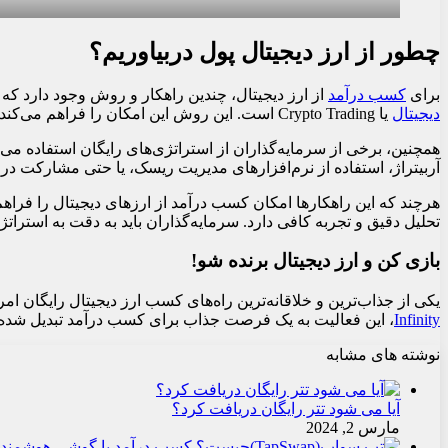
چطور از ارز دیجیتال پول دربیاوریم؟
برای
کسب درآمد
از ارز دیجیتال، چندین راهکار و روش وجود دارد که 
دیجیتال
یا Crypto Trading است. این روش این امکان را فراهم می‌کند که با خرید و فروش ارزهای دیجیتال به منظور بهره‌مندی از تغییرات قیمت، سود کسب شود.
همچنین، برخی از سرمایه‌گذاران از استراتژی‌های رایگان استفاده می‌
آربیتراژ، استفاده از نرم‌افزارهای مدیریت ریسک، یا حتی مشارکت در ICOها (پیشنهادات نخستین سکه) باشد.
هرچند که این راهکارها امکان کسب درآمد از ارزهای دیجیتال را فراهم 
تحلیل دقیق و تجربه کافی دارد. سرمایه‌گذاران باید به دقت به استراتژ
بازی کن و ارز دیجیتال برنده شو!
یکی از جذاب‌ترین و خلاقانه‌ترین راه‌های کسب ارز دیجیتال رایگان امروزه، انجام بازی‌های بلاکچینی است. ب
Infinity
، این فعالیت به یک فرصت جذاب برای کسب درآمد تبدیل شده است. با پدیدار شدن توکن‌های غیر
نوشته های مشابه
آیا می شود تتر رایگان دریافت کرد؟
مارس 2, 2024