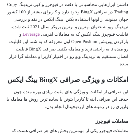
داشتن ابزارهایی محاسباتی با دقت در فیوچرز و کپی تریدینگ Copy
Trading در صرافی BingX وجود داره و کاربرای بیشتر از 100 کشور
جهان میتونند از اونها استفاده بکنن. بینگ ایکس در نقد و بررسی
تریدینگ ویو به عنوان بهترین و برترین بروکر سال 2021 ثبت شده.
قابلیت فیوچرز بینگ ایکس که به معاملات اهرمی
Leverage
و
بازکردن پوزیشن Open Position اون معروفه که به شما این قابلیت
رو میده تا به راحتی ترید و معامله بکنید. صرافی BingX قابلیت
اتصال مستقیم به تریدینگ ویو رو در اختیار کاربرا و معامله گرا قرار
میده.
امکانات و ویژگی صرافی BingX بینگ ایکس
این صرافی از امکانت و ویژگی های مثبت زیادی بهره منده چون
حدف این صرافی اینه تا کاربرا بتونن با ساده ترین روش ها معامله یا
واریزی رو در زمینه های ارزدیجیتال انجام بدن.
معاملات فیوچرز
معاملات فیوچرز یکی از مهمترین بخش های هر صرافی هست که