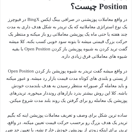
Position چیست؟
در واقع معاملات پوزیشنی در صرافی بینگ ایکس BingX در فیوچرز
یک نوع استراتژی معاملاتیه که یک تریدر به شکل هدف داری به مدت
چند هفته یا حتی ماه یک پوزیشن معاملاتی رو باز میکنه و منتظر یک
حرکت بزرگ قیمتی میشه تا بتونه سود خوبی کسب بکنه. کلا میشه
گفت ترید کردن به شیوه پوزیشن باز کردن Open Position با بقیه
شیوه های معاملاتی فرق زیادی داره.
در واقع میشه گفت تریدر به شیوه پوزیشن باز کردن Open Position
از پستی و بلندی های کوتاه مدت قیمت بازار رد میشه. و عبور میکنه
و باید معامله گر صبورانه منتظر رسیدن به هدف بلندمدت خودش
باشه. کلا این روش بیشتر بدرد بازارهای رونددار میخوره. تریدرهای
پوزیشن یک معامله رو برای گرفتن یک روند بلند مدت شروع میکنن.
ساده‌ ترین شکل برای وصف و تعریف معاملات پوزیشن اینه که بگیم
تریدر یک هدف بزرگ رو برحسب حرکت قیمت تعیین میکنه. در واقع،
تریدر برای اینکه زودتر از پوزیشن خودش خارج نشه، با تعیین حد ضرر