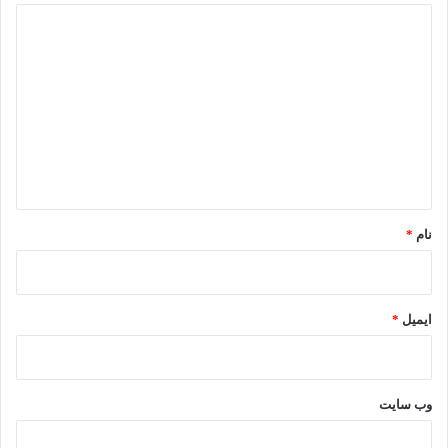
د
ی
د
گ
ا
ه
*
نام
*
ایمیل
*
وب‌ سایت