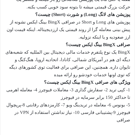
حرکت بزرگ قیمتی میشه تا بتونه سود خوبی کسب بکنه.
پوزیشن های لانگ (Long) و شورت (Short) چیست؟
پوزیشن های Long و Short در صرافی BingX بینگ ایکس نشونه از
پیش‌ بینی معامله‌ گرا از روند قیمتی یک ارزدیجیتاله. اینکه قیمت اون
ارز صعودیه و یا اینکه نزولیه.
صرافی BingX بینگ ایکس چیست؟
BingX یک نوع پلتفرم خدمات مالی دیجیتال بین‌ المللیه که شعبه‌های
دیگه ای هم در آمریکای شمالی، کانادا، اتحادیه اروپا، هنگ‌کنگ و
تایوان داره. همچنین، این صرافی برای فعالیت توی کشورهای دیگه
که توی اونها خدمات خودشو رو ارائه میده
ویژگی های صرافی BingX بینگ ایکس چیست؟
1- کپی ترید 2- سفارش گذاری 3- معاملات فیوچرز 4- معامله اهرمی
تا حداکثر 150 برابر سرمایه در فیوچرز
5- بونوس 6- معامله در تریدینگ ویو 7- کارمزدهای رقابتی 8-پرپچوال
فیوچرز 9-پشتیبانی فارسی 10- نیاز نداشتن استفاده از VPN در
صرافی