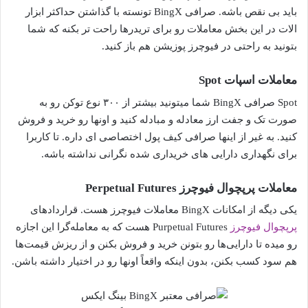
باید بی نقص باشه. صرافی BingX تونسته با گذاشتن حداکثر ابزار
الات در این بخش معاملات رو برای تریدرها راحت تر بکنه که شما
بتونید به راحتی در فیوچرز پوزیشن هم باز کنید.
معاملات اسپات Spot
Spot صرافی BingX شما میتونید بیشتر از ۳۰۰ نوع توکن رو به
صورت تک و جفت ارز معادله و مبادله کنید و اونها رو خرید و فروش
کنید. به غیر از اینها صرافی کیف پول اختصاصی ای داره. تا کاربرا
برای نگهداری دارایی‌ های خریداری شده نگرانی نداشته باشه.
معاملات پرپچوال فیوچرز Perpetual Futures
یکی دیگه از امکانات BingX معاملات فیوچرز هست. قراردادهای
پرپچوال فیوچرز
Purpetual Futures هست که به معامله‌گرا این اجازه
رو میده تا دارایی‌ها رو بتونن خرید و فروش بکنن و از ریزش قیمت‌ها
هم سود کسب بکنن، بدون اینکه واقعاً اونها رو در اختیار داشته باشن.