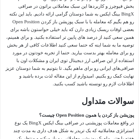
بخش فیوچرز و کاربردها این سبک معاملاتی براتون در صرافی
BingX بینگ ایکس به شما دوستان گرامی ارائه دادیم. باید این نکته
رو هم بگیم که معامله با با سبک پوزیشن باز کردن Open Position
بعضی اوقات ریسک زیادی دارن که باید خیلی حواستون باشه برای
همین سعی کنید از درصد های پایین تر استفاده بکنید. و برای همینم،
توصیه ما به شما اینه که حتما سعی کنید اطلاعات کافی از هر بخش
رو برای معامله بهتر بدست بیارید. حتما از تجربه خودتون در مورد
استفاده از این صرافی ارز دیجیتال توی ایران و مشکلات اون با
صرافی‌های ایرانی رو برای ماهم بگید. تا بتونیم به شما دوستان عزیز
نهایت کمک رو بکنیم. امیدوارم از این مقاله لذت برده باشید و
اطلاعات لازم رو تونسته باشید کسب بکنید.
سوالات متداول
پوزیشن باز کردن یا همون Open Position چیست؟
در واقع معاملات پوزیشنی در صرافی بینگ ایکس BingX یک نوع
استراتژی معاملاتیه که یک تریدر به شکل هدف داری به مدت چند
هفته یا حتی ماه یک پوزیشن معاملاتی رو باز میکنه و منتظر یک