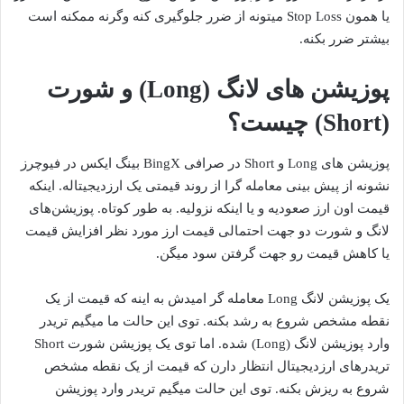
یا همون Stop Loss میتونه از ضرر جلوگیری کنه وگرنه ممکنه است
بیشتر ضرر بکنه.
پوزیشن های لانگ (Long) و شورت
(Short) چیست؟
پوزیشن های Long و Short در صرافی BingX بینگ ایکس در فیوچرز
نشونه از پیش‌ بینی معامله‌ گرا از روند قیمتی یک ارزدیجیتاله. اینکه
قیمت اون ارز صعودیه و یا اینکه نزولیه. به طور کوتاه. پوزیشن‌های
لانگ و شورت دو جهت احتمالی قیمت ارز مورد نظر افزایش قیمت
یا کاهش قیمت رو جهت گرفتن سود میگن.
یک پوزیشن لانگ Long معامله‌ گر امیدش به اینه که قیمت از یک
نقطه مشخص شروع به رشد بکنه. توی این حالت ما میگیم تریدر
وارد پوزیشن لانگ (Long) شده. اما توی یک پوزیشن شورت Short
تریدرهای ارزدیجیتال انتظار دارن که قیمت از یک نقطه مشخص
شروع به ریزش بکنه. توی این حالت میگیم تریدر وارد پوزیشن