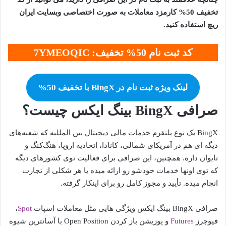
تخفیف 50% کارمزد معاملات به صورت اختصاصی وبسایت ایران
ریچ استفاده کنید.
کد ثبت نام 50% تخفیف: 7YMEOQIC
لینک ویژه ثبت نام در BingX با تخفیف 50%
صرافی BingX بینگ ایکس چیست؟
BingX یک نوع پلتفرم خدمات مالی دیجیتال بین‌ المللیه که شعبه‌های
دیگه ای هم در آمریکای شمالی، کانادا، اتحادیه اروپا، هنگ‌کنگ و
تایوان داره. همچنین، این صرافی برای فعالیت توی کشورهای دیگه
که توی اونها خدمات خودشو رو ارائه میده یا هر شکلی از تجارت
انجام میده. تأیید و مجوز کامل رو برای اینکار گرفته.
صرافی BingX بینگ ایکس ویژگی هایی مثل معاملات اسپات
Spot
،
فیوچرز
Futures
و پوزیشن باز کردن Open Position با آسانترین شیوه