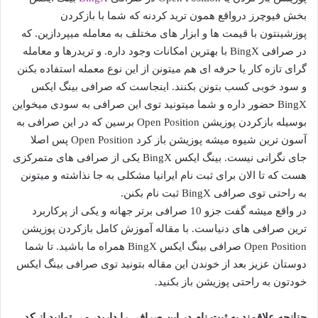
بخش فیوچرز درواقع همون ترید کردنه که شما با بازکردن
پوزشینتون با قیمت ها و ابزار های مختلف به معامله میپردازین. که
در صرافی BingX با بهترین امکانات وجود داره. و تریدرها و معامله
گرای تازه کار یا حرفه ای هم میتونن از این نوع معمله استفاده بکنن
و سود خوبی کسب بتونن بکنند. اینجاست که صرافی بینگ ایکس
BingX حضور داره و شما میتونید توی این صرافی به سودی میخواین
بوسیله بازکردن پوزیشن Open Position برسین که در این صرافی به
آسون ترین شیوه میشه پوزیشن باز کرد Open Position پس اصلا
جای نگرانی نیست. بینگ ایکس BingX یکی از صرافی های متمرکزی
هست که تا الان برای ثبت نام ایرانیا مشکلی به جا نذاشته و میتونن
به راحتی توی صرافی BingX ثبت نام بکنن.
در واقع میشه گفت جزو 10 صرافی برتر جهانه و یکی از پرکاربرد
ترین صرافی های دنیاست. با مقاله آموزش کامل بازکردن پوزیشن
Open Position صرافی بینگ ایکس BingX همراه ما باشید. تا شما
دوستان عزیز بعد از خوندن این مقاله بتونید توی صرافی بینگ ایکس
خودتون به راحتی پوزیشن باز بکنید.
چنانچه علاقمند به ثبت نام در این صرافی را دارید، می توانید از کد