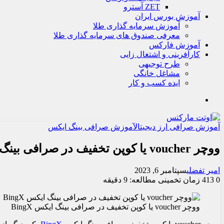
ZET آسترو
آموزش بورس ایران
آموزش سرمایه گذاری طلا
معرفی صندوق های سرمایه گذاری طلا
آموزش فارکس
کارآفرینی و اشتغال زایی
طرح توجیهی
مشاغل خانگی
ایده کسب و کار
جستجو
آموزش صرافی ارز دیجیتال
آموزش صرافی بینگ ایکس
ووچر voucher یا کوپن تخفیف در صرافی بینگ ایکس BingX
امیر تفضلی
سپتامبر 6, 2023
0
413
زمان تخمینی مطالعه: 9 دقیقه
ووچر voucher یا کوپن تخفیف در صرافی بینگ ایکس BingX