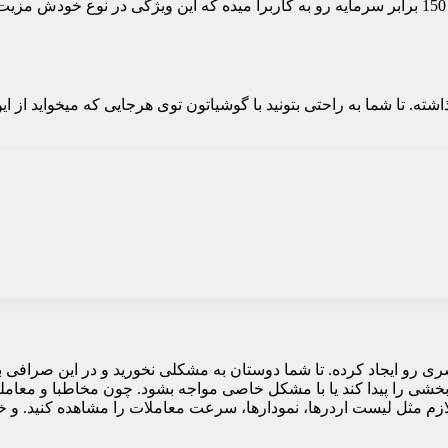
صرافی BingX بینگ ایکس امکان استفاده از معامله اهرمی تا حداکثر 150 برابر سرمایه رو به کاربرا میده که 
نین برای شما دوستان عزیز اپلیکیشن اندرویدی و ios رو گذاشته. تا شما به راحتی بتونید با گوشیاتون توی ه
 ساده و بی دردسری رو ایجاد کرده. تا شما دوستان به مشکلی نخورید و در این
د بخشی را پیدا کند یا با مشکل خاصی مواجه بشود. چون مخاطبا و معامل