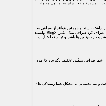
2021 ثبت شده. قابلیت فیوچرز بینگ ایکس که به معاملات اهرمی Leverage و ماشین حساب Calculator آن معروف است که به شما این قابلیت را میدهد تا با 150 برابر سرمایتون معامله
ا داشته باشند. و همچنین بتوانند از صرافی به
راحتی استفاده کنند. و در کسب سود به مشکلی برنخورند و از همه مهم تر این است که مشکل سرعت در معاملات رو نداشته باشند. که باید اعتراف کرد صرافی بینگ ایکس BingX توانسته
د و جزو بهترین ها باشد. و توانسته امتیازات
زد هایی که از شما صرافی میگیرد تخفیف بگیرید و کارمزد
 حل کند. و تیم پشتیبانی به مشکل شما رسیدگی های