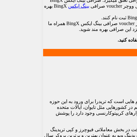
یکی دیگر از آپشن های جدید این صرافی است که به تریدرها و معامله گران این صرافی تعلق میگیرد. صرافی بینگ ایکس BingX
v صرافی
بینگ ایکس
BingX بهره
در واقع میشه گفت جزو 10 صرافی برتر جهان است و یکی از پرکاربرد ترین صرافی های دنیاست. با این مقاله با آموزش نحوه استفاده ووچر voucher صرافی بینگ ایکس BingX همراه ما
 هایی است که تریدرا برای ورود به این حوزه
ال 2018 در کشور سنگاپور تاسیس شد. اکنون هم در کشورهایی مثل تایوان، ایالات متحده
ای معاملاتی ای که توی بازارهای کریپتوکارنسی وجود دارد را پوشش
سباتی با دقت در بخش معاملاتی فیوچرز و کپی تریدینگ
نگ ایکس در نقد و بررسی تریدینگ ویو به عنوان بهترین و برترین بروکر سال