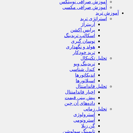
آموزش صرافی نوبیتکس
آموزش صرافی مکسی
آموزش ترید
استراتژی‌ ترید
آربیتراژ
پرایس اکشن
اسکالپ تریدینگ
نوسان گیری
هولد و نگهداری
ترید خودکار
تحلیل تکنیکال
تریدینگ ویو
کندل شناسی
اندیکاتورها
اسیلاتورها
تحلیل فاندامنتال
اخبار فاندامنتال
پیش بینی قیمت
داده‌های آن چین
تحلیل زمانی
آسترولوژی
آسترونومی
گن زیلا
تايمينگ سولوشن