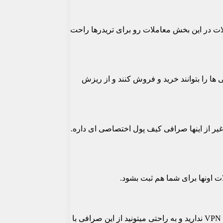
نقص باشد. صرافی BingX توانسته با گذاشتن حداکثر ابزار الات در این بخش معاملات رو برای تریدرها راحت
‌گرا و تریدرا این اجازه رو میده تا دارایی‌ ها را بتوانند خرید و فروش کنند و از ریزش
 فروش کنید. به غیر از اینها صرافی کیف پول اختصاصی ای داره.
ات اونها برای شما هم ثبت بشود.
از اونجایی که بیشتر صرافی ها در ایران برای معامله کردن نیاز به VPN دارند. شما برای استفاده از صرافی بینگ ایکس BingX اصلا نیازی به VPN ندارید و به راحتی میتونید از این صرافی با