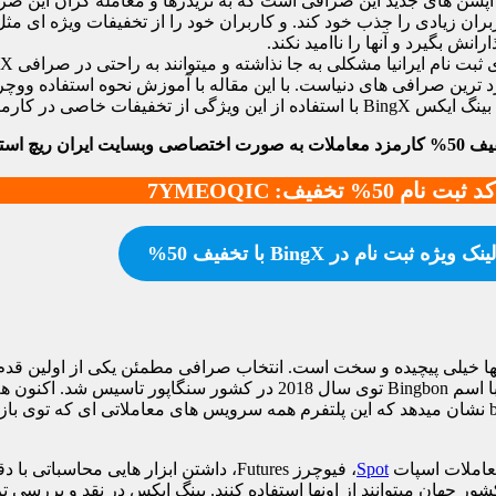
دی را جذب خود کند. و کاربران خود را از تخفیفات ویژه ای مثل ووچر oucher
نش بگیرد و آنها را ناامید نکند.
 ایرانیا مشکلی به جا نذاشته و میتوانند به راحتی در صرافی BingX ثبت نام کنند.
ین صرافی بهره مند شوید.
ده کنید.
کد ثبت نام 50% تخفیف: 7YMEOQIC
لینک ویژه ثبت نام در BingX با تخفیف 50%
 آنها خیلی پیچیده و سخت است. انتخاب صرافی مطمئن یکی از اولین قدم
یعنی خرید و فروش ارزدیجیتال محسوب میشود. صرافی بینگ ایکس با اسم Bingbon توی س
آمریکا، کانادا، روسیه و کره دفتر نمایندگی داره. بررسی صرافی bingx نشان میدهد که این پلتفرم همه سرویس‌ ه
Spot
، فیوچرز Futures، داشتن ابزار هایی محا
Copy Trad در صرافی BingX وجود دارن و کاربرای بیشتر از 100 کشور جهان میتوانند از اونها استفاده کنند. بی