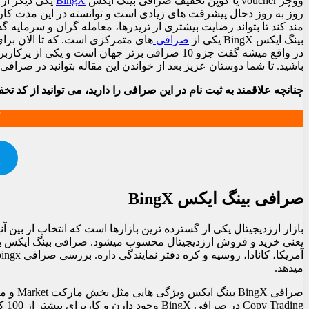
ووچر voucher یا کوپن تخفیف صرافی بینگ ایکس
BingX
روز به روز دحال پیشرفت های زیادی است و توانسته در این مدت کاربران زیا
مند کند تا بتواند رضایت بیشتری از تریدرها، معامله گران و سرمایه گذارا
بینگ ایکس BingX یکی از
صرافی
های متمرکزی است. که تا الان برای ثبت نام
باشید. تا شما دوستان عزیز بعد از خواندن این مقاله بتوانید در صرافی بینگ ایکس BingX با استفاده از این ویژگی از تخفیفات خاصی در کارمزد ا
چنانچه علاقمند به ثبت نام در این صرافی را دارید، می توانید از کد تخفیف 50% کارمزد معاملات به صورت اختصاصی وبسایت ایران ریچ استفا
صرافی بینگ ایکس BingX
بازار ارزدیجیتال یکی از گسترده ترین بازارها است که انتخاب از بین
میدهد.
صرافی BingX بینگ ایکس ویژگی هایی مثل بخش مارکت Market و معاملات اسپات
ing