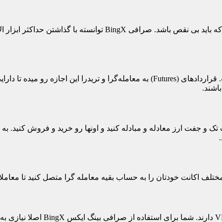
بخش معاملاتی فیوچرز یکی از مهمترین بخش های هر صرافی هست که باید بی 
یکی دیگر از امکانات BingX معاملات حرفه ای پرپچوال فیوچرز است. قراردادهای (Futures) به معامله
باشند.
د بیشتر از 300 نوع توکن رو به صورت تک و جفت ارز معادله و مبادله کنید و اونها رو خرید و
مختلف اکانت خودتان را به حساب بقیه معامله‌ گرا متصل کنید تا معامل