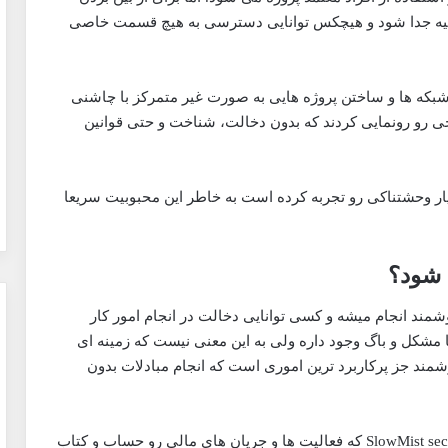
یه جدا شود و هیچکس توانایی دسترسی به هیچ قسمت خاصی
 شبکه ها و ساختن پروژه هایی به صورت غیر متمرکز با چاشنی
 برای اولین بار اکسچنجی رو رونمایی کردند که بدون دخالت، شناخت و حتی قوانین
20 تا به امروز رشد بسیار وحشتناکی رو تجربه کرده است به خاطر این محبوبیت سریعا
 شود؟
مند انجام میشه و کسی توانایی دخالت در انجام امور کار
 مشکل و باگ وجود داره ولی به این معنی نیست که زمینه ای
وشمند جز پرکاربرد ترین اموری است که انجام مبادلات بدون
همچنین دو شرکت حسابرسی به نام های Certik و SlowMist security که فعالیت ها و جریان های مالی رو حساب و کتاب