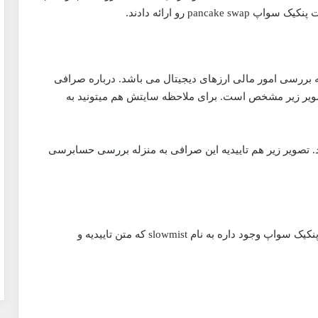
pan رو ارائه دادند.
رسی امور مالی ارزهای دیجیتال می باشد. درباره صرافی
صویر زیر مشخص است. برای ملاحظه سایتش هم میتونید به
pancake s از نگاه certike کلیک کنید. تصویر زیر هم تاییدیه این صرافی به منزله بررسی حسابرسی
علاوه بر شرکت certik یک شرکت دیگه هم برای تاییدیه پنکیک سواپ وجود داره به نام slowmist که متن تاییدیه و