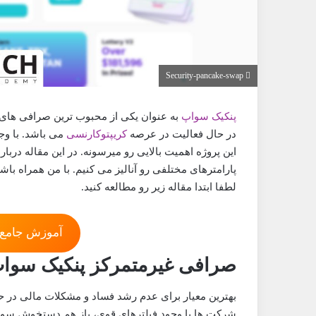
Security-pancake-swap
پنکیک سواپ
در حال فعالیت در عرصه
کریپتوکارنسی
می باشد. با و
پارامترهای مختلفی رو آنالیز می کنیم. با من همراه با
لطفا ابتدا مقاله زیر رو مطالعه کنید.
آموزش جامع 
صرافی غیرمتمرکز پنکیک سوا
بهترین معیار برای عدم رشد فساد و مشکلات مالی در حا
شرکت ها با وجود فیلترهای قوی، باز هم دستخوش سو است