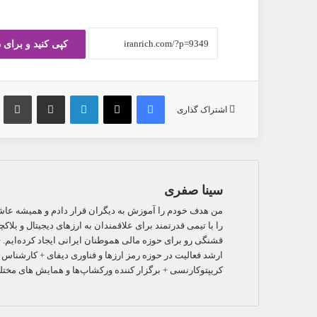
کپی کنید و برای 
فیس بوک
X
لینکدین
ارسال ایمیل
چ
اشتراک گذاری
سینا صفری
من هدف خودم را آموزش به دیگران قرار دادم و همیشه عاشق 
را با تیمی قدرتمند برای علاقمندان به ارزهای دیجیتال و بلا
قشنگی رو برای حوزه مالی هموطنان ایرانی ایجاد کرده‌ایم. + 
ارشد فعالیت در حوزه رمز ارزها و فناوری دیفای + کارشناس
کریپتوکارنسی + برگزار کننده ورکشاپ‌ها و همایش های مختلف