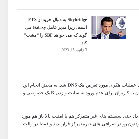
Skybridge به دنبال خرید از FTX
است، زیرا مدیر عامل Galaxy می
گوید که می خواهد SBF را “مشت”
کند.
ژانویه 15, 2023
حدود 4 ماه پیش صرافی غیرمتمرکز پنکیک سواپ در یک عملیات هکری مورد تعرض هک DNS شد. به محض انجام این
دن به کاربران برای عدم ورود به سایت و زدن کلیک خصوصی و
اد حتی سیستم های غیر متمرکز هم با امنیت بالا باز هم مورد
تون رو در صرافی های غیرمتمرکز قرار ندید و فقط در والت