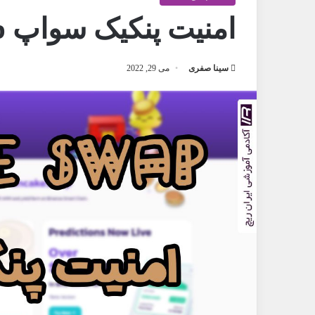
امنیت پنکیک سواپ pancake swap
سینا صفری
می 29, 2022