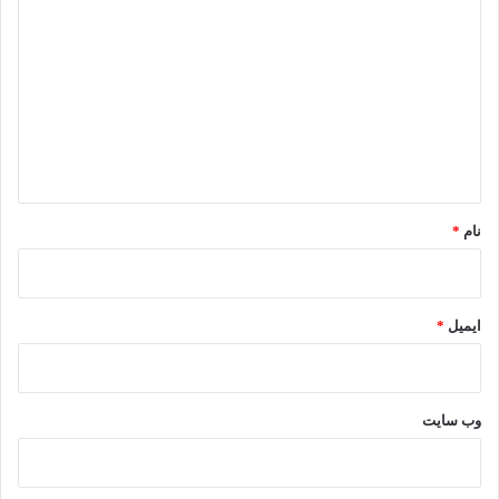
ی
د
گ
ا
ه
*
نام
*
ایمیل
*
وب‌ سایت