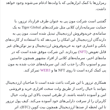
رمزارزها با کمک ابزارهایی که با ولت‌ها ادغام می‌شوند وجود خواهد
داشت.
گفتنی است شرکت مون پی به عنوان طرف قرارداد ترزور، با
حمایت سرمایه‌داران کلانی مثل شرکت‌های Tiger Global به یک
سامانه‌ی خریدوفروش ارزدیجیتال تبدیل شده است. مون پی به
دارندگان ارزدیجیتال این امکان را می‌دهد که با استفاده از کارت‌های
بانکی و اعتباری خود به خریدوفروش ارزدیجیتال و نیز توکن‌های غیر
قابل تعویض (
NFT
) بپردازند. این شرکت موفق شده است که در
ماه‌های اخیر، سرمایه‌های کلانی از افراد مشهور همچون جاستین
بیبر و اسنوپ داگ را جذب کند. این سرمایه‌های جذب شده به مون
پی کمک کرده است تا روی NFT ها و
WEB3
تمرکز کند.
همکاری ترزور با این شرکت باعث شده است تا صاحبان ارزدیجیتال
بتوانند با خیال راحت از طریق ولت سخت افزاری خرید و فروشی
امن و آسوده داشته باشند. از طرفی امنیت بالای این ولت، خیال
کاربران را از سرقت دارایی‌های خود آسوده می‌کند. کیف پول ترزور
تا این لحظه از صدها ارزدیجیتال همچون بیت کوین (BTC)، اتر