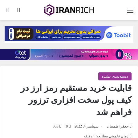
منو
تغییر پو
جس
دسته‌بندی نشده
قابلیت خرید مستقیم رمز ارز در
کیف پول سخت افزاری ترزور
فراهم شد
جعفر اطمینان
سپتامبر 4, 2022
0
365
زمان تخمینی مطالعه: ۱ دقیقه