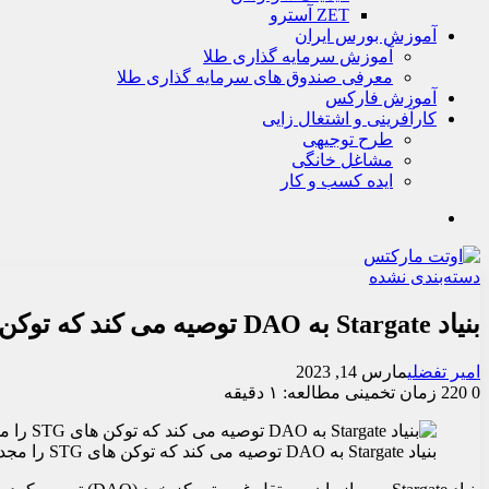
ZET آسترو
آموزش بورس ایران
آموزش سرمایه گذاری طلا
معرفی صندوق های سرمایه گذاری طلا
آموزش فارکس
کارآفرینی و اشتغال زایی
طرح توجیهی
مشاغل خانگی
ایده کسب و کار
جستجو
دسته‌بندی نشده
بنیاد Stargate به DAO توصیه می کند که توکن های STG را مجدداً منتشر نکند
امیر تفضلی
مارس 14, 2023
0
220
زمان تخمینی مطالعه: ۱ دقیقه
بنیاد Stargate به DAO توصیه می کند که توکن های STG را مجدداً منتشر نکند