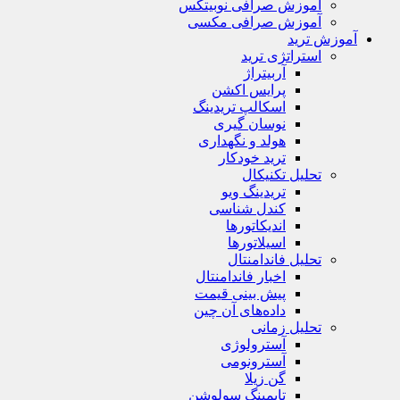
آموزش صرافی نوبیتکس
آموزش صرافی مکسی
آموزش ترید
استراتژی‌ ترید
آربیتراژ
پرایس اکشن
اسکالپ تریدینگ
نوسان گیری
هولد و نگهداری
ترید خودکار
تحلیل تکنیکال
تریدینگ ویو
کندل شناسی
اندیکاتورها
اسیلاتورها
تحلیل فاندامنتال
اخبار فاندامنتال
پیش بینی قیمت
داده‌های آن چین
تحلیل زمانی
آسترولوژی
آسترونومی
گن زیلا
تايمينگ سولوشن