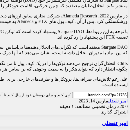
منتشر نکند. انحلال‌طلبان معتقدند که چنین حرکتی، اقامت خودکار را 
ورشکستگی کرد، پس از آن، کیف پول های FTX و Alameda به قیمت حدود 500 میلیون دلار هک شد. مدیران تصفیه در نهایت تمام دارایی ها را به کیف پول های جدید منتقل کردند
تصفیه FTX این پیشنهاد را رد کرده اند.
که این بنیاد با مدیران انحلال داشته است، نشان نمی‌دهد که آنها درک م
Cliffs: انحلال‌گران ترجیح می‌دهند توکن‌ها را در یک کیف پول ناام
چگونه انتظار دارد که بتواند هکر را به سمت وجوهی که بر اساس هر ب
ایستاده است.
کپی کنید و برای دوستان خود ارسال کنید تا آ
امیر تفضلی
مارس 14, 2023
0
220
زمان تخمینی مطالعه: ۱ دقیقه
اشتراک گذاری
X
چاپ
فیس
واتس
تلگرام
ارسال
لینکدین
امیر تفضلی
آپ
بوک
ایمیل