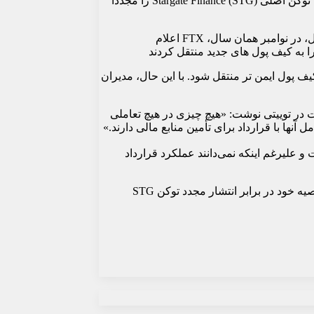
بنیاد Stargate به سازمان مستقل غیرمتمرکز خود (DAO) توصیه کرده است که به دلیل نگرانی‌های مطرح شده توسط انحلال‌دهنده‌های FTX، توکن اصلی Stargate Finance (STG) را مجدداً
در مارس 2022، Alameda Research، شرکت تجاری سابق ارزهای دیجیتال، کل حراج STG را به قیمت 25 میلیون دلار خریداری کرد. با این حال، در نوامبر همان سال، FTX اعلام
پول بالقوه در معرض خطر به کیف پول ایمن تر منتقل شود. با این حال، مدیران
وکن STG، اقامت خودکار را نقض نمی‌کند. استارگیت در توییتی نوشت: «هیچ چیزی در هیچ تعاملی
آنها با قرارداد برای تأمین منابع مالی دارند.»
ت و علیرغم اینکه نمی‌دانند عملکرد قرارداد
علی‌رغم تلاش‌های صرافی‌ها، پروتکل‌ها و طرف‌های خارجی برای اطمینان از امنیت وجوه، این بنیاد به دلیل نظر انحلال دهندگان FTX، به توصیه خود در برابر انتشار مجدد توکن STG