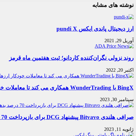
نوشته های مشابه
ارز دیجیتال پاندی ایکس pundi X
آوریل 29, 2021
روند نزولی نگران‌کننده کاردانو؛ ثبت هفتمین ماه قرمز
اکتبر 20, 2022
BingX با WunderTrading همکاری می کند تا معاملات خودکار ارزهای دیجیتال را افزایش دهد
سپتامبر 30, 2023
صرافی هلندی Bitvavo پیشنهاد DCG برای بازپرداخت 70 درصد بدهی را رد کرد
ژانویه 11, 2023