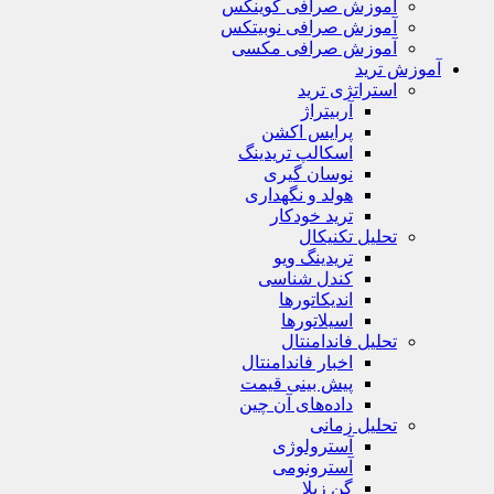
آموزش صرافی کوینکس
آموزش صرافی نوبیتکس
آموزش صرافی مکسی
آموزش ترید
استراتژی‌ ترید
آربیتراژ
پرایس اکشن
اسکالپ تریدینگ
نوسان گیری
هولد و نگهداری
ترید خودکار
تحلیل تکنیکال
تریدینگ ویو
کندل شناسی
اندیکاتورها
اسیلاتورها
تحلیل فاندامنتال
اخبار فاندامنتال
پیش بینی قیمت
داده‌های آن چین
تحلیل زمانی
آسترولوژی
آسترونومی
گن زیلا