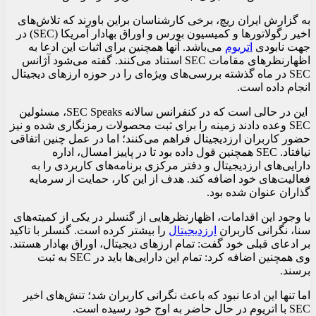
به گزارش ایران ریچ، برخی کارشناسان براین باورند که تلاش‌های
اخیر رگولاتورها و کمیسیون بورس و اوراق بهادار آمریکا (SEC) در
جهت نابودی
اتریوم
می‌باشد. آنها همچنین برای اثبات این ادعا به
اظهارنظرهای مقامات SEC استناد می‌کنند. گفته می‌شود آژانس
SEC در ماه گذشته بررسی‌های ویژه‌ای را در حوزه ارزهای دیجیتال
انجام داده است.
این در حالی است که در کنفرانس سالانه SEC Speaks، مسئولین
SEC وعده دادند زمینه را برای ثبت محصولات رمزنگاری شده و نیز
حضور کاربران ارزدیجیتال فراهم می‌کنند؛ اما در عمل چنین اتفاقی
نیافتاد. SEC همچنین قول داده بود تا در پاییز امسال، اداره
دارایی‌های ارزدیجیتال و دفتر مرکزی برنامه‌های کاربردی را به
فعالیت‌های خود اضافه کند. هدف از این کار، حمایت از سرمایه
گذاران عنوان شده بود.
با وجود این اقدامات، اظهارنظرهایی از گنسلر در یکی از کمیته‌های
سنا، نگرانی کاربران
ارزدیجیتال
را بیشتر کرده است. گنسلر با تاکید
بر ادعای قبلی خود گفت: تمام ارزهای دیجیتال، اوراق بهادار هستند.
وی همچنین اضافه کرد: تمام این دارایی‌ها باید در SEC به ثبت
برسند.
اما تنها این ادعا نبود که باعث نگرانی کاربران شد؛ تنش‌های اخیر
SEC با اتریوم در حال حاضر به اوج خود رسیده است.