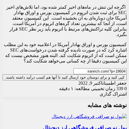
اگرچه این تنش در ماه‌های اخیر کمتر شده بود، اما تلاش‌های اخیر
SEC برای ثبت شدن اتریوم در کمیسیون بورس و اوراق بهادار
آمریکا جان دوباره‌ای به آن بخشیده است. این کمیسیون معتقد
است، از آنجا که بیشترین تعداد گره‌های اتریوم در آمریکا است،
بنابراین کلیه تراکنش‌های مرتبط با اتریوم باید زیر نظر SEC قرار
بگیرد.
کمیسیون بورس و اوراق بهادار آمریکا در اعلامیه خود به این مطلب
اشاره کرد که در صورت نادیده گرفته شدن درخواست‌های SEC
ممکن است که از اتریوم شکایت کند. البته هنوز مشخص نیست که
این کمیسیون دقیقا از چه کسانی می‌خواهد شکایت کند؟
کپی کنید و برای دوستان خود ارسال کنید تا آنها هم کسب درآمد داشته باشند.
جعفر اطمینان
اکتبر 9, 2022
0
339
زمان تخمینی مطالعه: ۱ دقیقه
اشتراک گذاری
X
چاپ
فیس
واتس
تلگرام
ارسال
لینکدین
نوشته های مشابه
آپ
بوک
ایمیل
پول نو صرافی فروشگاهی ارز دیجیتال