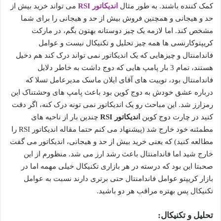
کمک کننده باشند. به طور مثال
اندیکاتور RSI
می تواند خرید بیش از
حد و هیجانی و همچنین فروش بیش از حد و هیجانی را برای شما
مشخص کند. اما لازمه یک چیز دوستانه بهتون بگم، در مارکت
کریپتوکارنسی ها همه چیز تحلیل و تکنیکال نیست و عوامل
فاندامنتال و چیزهایی که یک اندیکاتور نمی تواند درک کند هم دخیل
هستند، تمام 3 بار پامپ هایی که دوج داشت به خاطر دلایل
فاندامنتال بود، توییت های آقای ایلان ماسک مدیرعامل تسلا که
درباره عشق خودش به دوج کوین بود باعث پامپ های وحشتناک این
رمزارز شد. این مباحث رو یک اندیکاتور نمی تونه درک کنه، اگر دقت
کنید در چارت دوج کوین
اندیکاتور RSI
چندین بار از ناحیه های
مطمئنه خود خارج شد (پیشنهاد می کنم حتما مقاله اندیکاتور RSI را
مطالعه کنید) که یعنی خرید بیش از حد و هیجانی، اندیکاتور می گفت
خارج شید اما فاندامنتال باعث رشد ارز می شد. منظورم از این
صحبتا این بود که درسته در هر بازاری تکنیکال خیلی مهمه اما در
بازار کریپتو عوامل فاندامنتال حتی برتری دارند نسبت به عوامل
تکنیکال پس بهتره مراقب هر دو باشید.
تحلیل و تکنیکال: