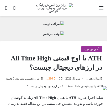
منو
تغییر پو
جس
آموزش ترید
ATH یا اوج قیمتی All Time High
در ارزهای دیجیتال چیست؟
میلاد دهقان
می 31, 2022
0
1,386
زمان تخمینی مطالعه: 6 دقیقه
شاید اخیرا عبارت
ATH
یا همان
All Time High
زیاد به گوشتان
خورده باشه و ندونید معنیش چی میشه در این مقاله قصد نداریم تا