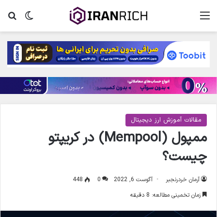
منو
تغییر پ
جس
مقالات آموزش ارز دیجیتال
ممپول (Mempool) در کریپتو
چیست؟
آرمان خردرنجبر
آگوست 6, 2022
0
448
زمان تخمینی مطالعه: 8 دقیقه