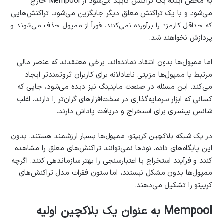
به محض اینکه یک تراکنش تایید می‌شود از Mempool خارج
می‌شود و با یک تراکنش معلق دیگر جایگزین می‌شود. تراکنش‌هایی
که حداقل کارمزد را برآورده نمی‌کنند، فوراً از ممپول حذف می‌شوند و
پردازش نخواهند شد.
اما ممپول‌ها بدون انتقاد نمانده‌اند. برخی معتقدند که عنصر مالی
مرتبط با ممپول‌ها مزیتی ناعادلانه برای کاربران ثروتمندتر ایجاد
می‌کند. این مسئله در صنعت ماینینگ نیز دیده می‌شود، جایی که
کسانی که ابزار سرمایه‌گذاری در سخت‌افزارهای گران‌تر را دارند، اغلب
شانس بیشتری برای استخراج و دریافت پاداش دارند.
در یک شبکه بلاکچین کریپتو، ممپول‌ها بسیار ارزشمند هستند. بدون
این پایگاه‌های داده، نودها نمی‌توانند تراکنش‌های معلق را مشاهده
کنند و فرآیند استخراج یا اعتبارسنجی را بهتر سازماندهی کنند. اگرچه
ممپول‌ها بدون مشکل نیستند، اما ستون فقرات مدل تراکنش‌های
کریپتو را تشکیل می‌دهند.
Mempool به عنوان یک بلاکچین اولیه