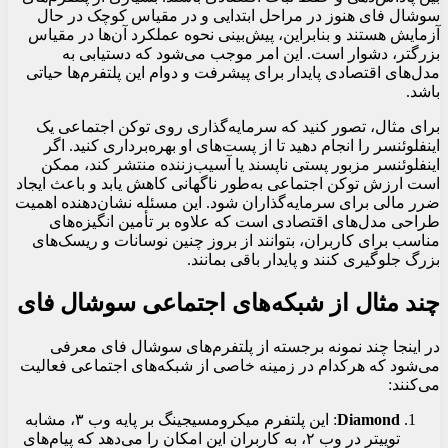
سوشال فای هنوز در مراحل ابتدایی و در مقیاس کوچک در حال
آزمایش هستند و بنابراین، پیش‌بینی نحوه عملکرد آن‌ها در مقیاس
بزرگتر، دشوار است. این امر موجب می‌شود که دستیابی به
مدل‌های اقتصادی پایدار برای پیشرفت و دوام این پلتفرم‌ها حیاتی
باشد.
برای مثال، تصور کنید که سرمایه‌گذاری روی توکن اجتماعی یک
اینفلوئنسر را انجام دهید تا از پست‌های او بهره‌برداری کنید. اگر
اینفلوئنسر مزبور پستی ناپسند یا آسیب‌زننده منتشر کند، ممکن
است ارزش توکن اجتماعی به‌طور ناگهانی کاهش یابد و باعث ایجاد
ضرر مالی برای سرمایه‌گذاران شود. این مسئله نشان‌دهنده اهمیت
طراحی مدل‌های اقتصادی است که علاوه بر تأمین انگیزه‌های
مناسب برای کاربران، بتوانند از بروز چنین نوسانات و ریسک‌های
بزرگ جلوگیری کنند و پایدار باقی بمانند.
چند مثال از شبکه‌های اجتماعی سوشال فای
در اینجا چند نمونه برجسته از پلتفرم‌های سوشال فای معرفی
می‌شود که هرکدام در زمینه خاصی از شبکه‌های اجتماعی فعالیت
می‌کنند:
Diamond
: این پلتفرم میکرومسیجینگ بر پایه وب ۳، مشابه
توییتر در وب ۲، به کاربران این امکان را می‌دهد که پیام‌های