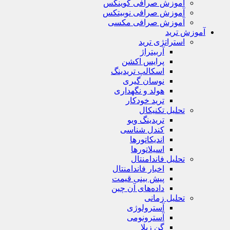
آموزش صرافی کوینکس
آموزش صرافی نوبیتکس
آموزش صرافی مکسی
آموزش ترید
استراتژی‌ ترید
آربیتراژ
پرایس اکشن
اسکالپ تریدینگ
نوسان گیری
هولد و نگهداری
ترید خودکار
تحلیل تکنیکال
تریدینگ ویو
کندل شناسی
اندیکاتورها
اسیلاتورها
تحلیل فاندامنتال
اخبار فاندامنتال
پیش بینی قیمت
داده‌های آن چین
تحلیل زمانی
آسترولوژی
آسترونومی
گن زیلا