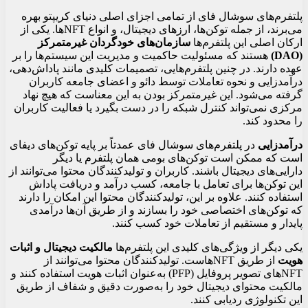
پلتفرم‌های سوشال فای از تمامی اجزای اصلی دنیای کریپتو بهره
می‌برند، از جمله توکن‌ها، ارزهای دیجیتال، و انواع NFTها. یکی از
ارکان اصلی این پلتفرم‌ها
سازمان‌های خودگردان غیرمتمرکز
(DAO)
هستند که مسئولیت حاکمیت و مدیریت این سیستم‌ها را بر
عهده دارند. در چنین پلتفرم‌هایی، تصمیمات کلیدی مانند پاداش‌دهی،
درآمدزایی و نحوه تعاملات توسط دائو و اعضای جامعه کاربران
گرفته می‌شود. این غیرمتمرکز بودن به این معناست که هیچ نهاد
مرکزی نمی‌تواند کنترل شبکه را در دست بگیرد یا فعالیت کاربران
را محدود کند.
درآمدزایی
در پلتفرم‌های سوشال فای عمدتاً بر پایه توکن‌های دیفای
است که ممکن است توکن‌های بومی همان پلتفرم یا دیگر
دارایی‌های دیجیتال باشند. کاربران و تولیدکنندگان محتوا می‌توانند از
این توکن‌ها برای تعامل با جامعه، کسب درآمد و دریافت پاداش
استفاده کنند. علاوه بر این، تولیدکنندگان محتوا این امکان را دارند
که توکن‌های اختصاصی خود را بسازند و از طریق آن‌ها درآمدی
پایدار و مستقیم از تعاملات خود کسب کنند.
یکی دیگر از ویژگی‌های کلیدی این پلتفرم‌ها
مالکیت دیجیتال و اثبات
هویت
از طریق NFTهاست. تولیدکنندگان محتوا می‌توانند از
NFTهای تصویر پروفایل (PFP) به‌عنوان اثبات هویت استفاده کنند و
مالکیت محتوای دیجیتال خود را به‌صورت دقیق و شفاف از طریق
این تکنولوژی ردیابی کنند.