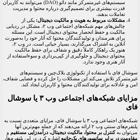
سیستم‌های غیرمتمرکز مانند دائو (DAO) می‌توانند به کاربران
قدرت بیشتری برای تصمیم‌گیری درباره محتوا و مدیریت
تعاملات بدهند.
مشکلات مربوط به هویت و مالکیت دیجیتال:
یکی از
چالش‌های مهم شبکه‌های اجتماعی وب ۲، مشکل در ردیابی
مالکیت و حفظ انحصار محتوای دیجیتال است. این مسئله
برای هنرمندان و تولیدکنندگان محتوا که آثار خود را به‌صورت
آنلاین به اشتراک می‌گذارند، بسیار حیاتی است. در وب ۲،
هنوز یک راهکار کاملاً دقیق و شفاف برای حفظ مالکیت
محتوای دیجیتال و جلوگیری از کپی‌برداری و سوءاستفاده از
آثار هنری وجود ندارد.
سوشال فای با استفاده از تکنولوژی بلاک‌چین و سیستم‌های
غیرمتمرکز تلاش می‌کند این مشکلات را حل کرده و فضایی شفاف،
امن و عادلانه برای تولیدکنندگان محتوا و کاربران ایجاد کند.
مزایای شبکه‌های اجتماعی وب ۳ یا سوشال
فای
شبکه‌های اجتماعی وب ۳ یا سوشال فای، مزایای متعددی نسبت به
پلتفرم‌های سنتی وب ۲ ارائه می‌دهند که از جمله مهم‌ترین آنها
می‌توان به
کنترل بر محتوا، مالکیت دیجیتال، درآمدزایی مستقیم
و
مقاومت در برابر سانسورهای یک‌جانبه
اشاره کرد. در این پلتفرم‌ها،