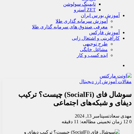
تايمينگ سولوشن
ZET آسترو
آموزش بورس ایران
آموزش سرمایه گذاری طلا
معرفی صندوق های سرمایه گذاری طلا
آموزش فارکس
کارآفرینی و اشتغال زایی
طرح توجیهی
مشاغل خانگی
ایده کسب و کار
جستجو
مقالات آموزش ارز دیجیتال
سوشال فای (SocialFi) چیست؟ ترکیب
دیفای و شبکه‌های اجتماعی
مهدی سعادت
سپتامبر 13, 2024
0
12
زمان تخمینی مطالعه: 11 دقیقه