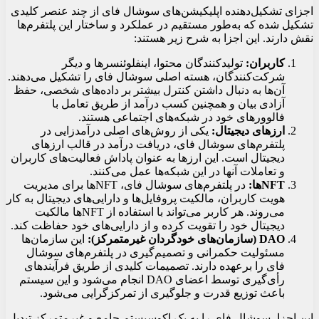
اجزای تشکیل‌دهنده اپلیکیشن‌های سوشال فای از چند عنصر کلیدی
تشکیل شده که به‌طور مستقیم در عملکرد و ساختار این پلتفرم‌ها
نقش دارند. این اجزا به شرح زیر هستند:
کاربران:
تولیدکنندگان محتوا، اینفلوئنسرها و دیگر
شرکت‌کنندگان، هسته اصلی سوشال فای را تشکیل می‌دهند.
آن‌ها به دنبال داشتن کنترل بیشتر بر داده‌های شخصی، حفظ
آزادی بیان و همچنین کسب درآمد از طریق تعامل با
فالوورهای خود در شبکه‌های اجتماعی هستند.
ارزهای دیجیتال:
یکی از روش‌های اصلی درآمدزایی در
پلتفرم‌های سوشال فای، دریافت درآمد در قالب ارزهای
دیجیتال است. این ارزها به عنوان پاداش فعالیت‌های کاربران
و تعاملات آنها در این شبکه‌ها عمل می‌کنند.
NFTها:
در پلتفرم‌های سوشال فای، NFTها برای مدیریت
هویت کاربران، مالکیت پروفایل‌ها و دارایی‌های دیجیتال به کار
می‌روند. هر کاربر می‌تواند با استفاده از NFTها مالکیت
دیجیتال خود را تقویت کرده و از دارایی‌های خود حفاظت کند.
DAO (سازمان‌های خودگردان غیرمتمرکز):
این سازمان‌ها
مسئولیت حکمرانی و تصمیم‌گیری در پلتفرم‌های سوشال
فای را برعهده دارند. تصمیمات کلیدی از طریق فرآیندهای
رأی‌گیری توسط اعضای DAO انجام می‌شود و این سیستم
باعث توزیع قدرت و جلوگیری از تمرکزگرایی می‌شود.
این اجزا، سوشال فای را به یک اکوسیستم جامع و غیرمتمرکز تبدیل