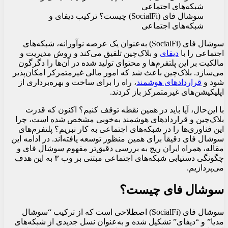
سوشال فای (SocialFi) چیست؟ ترکیب دیفای و
شبکه‌های اجتماعی
سوشال فای (SocialFi) به‌عنوان یک عرصه نوآورانه، شبکه‌های
اجتماعی را با
دیفای
و بلاک‌چین تلفیق می‌کند و روش مدیریت و
مالکیت بر این پلتفرم‌ها و محتوای تولید شده در آن‌ها را دگرگون
می‌سازد. بلاک‌چین باعث شد که امور مالی غیرمتمرکز امکان‌پذیر
شود و
قراردادهای هوشمند
، راه را برای ساخت و بهره‌برداری از
اپلیکیشن‌های غیرمتمرکز باز کردند.
با این‌حال، آیا باید در همین نقطه توقف کنیم؟ اکنون که قدرت
بلاک‌چین و قراردادهای هوشمند به‌خوبی مشخص شده است، چرا
این فناوری‌ها را در شبکه‌های اجتماعی به کار نبریم؟ پلتفرم‌های
سوشال فای دقیقاً برای همین منظور توسعه یافته‌اند. در ادامه این
مقاله، همراه ایران ریچ به بررسی دقیق‌تر مفهوم سوشال فای و
چگونگی دستیابی شبکه‌های اجتماعی مبتنی بر وب ۳ به این هدف
می‌پردازیم.
سوشال فای چیست؟
سوشال فای (SocialFi) اصطلاحی است که از ترکیب “سوشال
مدیا” و “دیفای” تشکیل شده و به‌عنوان نسل جدیدی از شبکه‌های