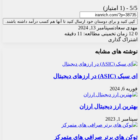
5/5 - (1 امتیاز)
کپی کنید و برای دوستان خود ارسال کنید تا آنها هم کسب درآمد داشته باشند.
مهدی سعادت
سپتامبر 13, 2024
0
12
زمان تخمینی مطالعه: 11 دقیقه
اشتراک گذاری
X
چاپ
فیس
واتس
تلگرام
ارسال
لینکدین
نوشته های مشابه
آپ
بوک
ایمیل
ای سیک (ASIC) در ارزهای دیجیتال
فوریه 6, 2024
بهترین ارز دیجیتال ارزان
سپتامبر 1, 2023
توکن های برتر صرافی های متمرکز