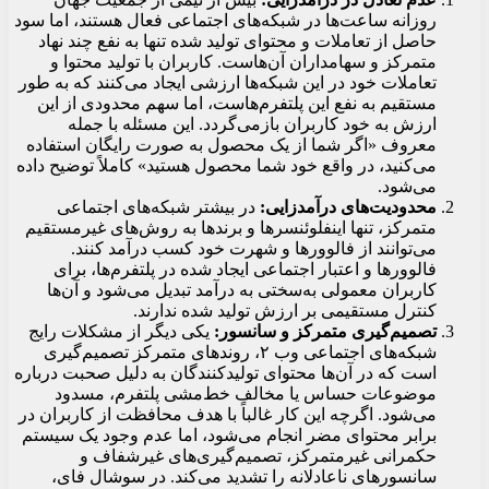
روزانه ساعت‌ها در شبکه‌های اجتماعی فعال هستند، اما سود
حاصل از تعاملات و محتوای تولید شده تنها به نفع چند نهاد
متمرکز و سهامداران آن‌هاست. کاربران با تولید محتوا و
تعاملات خود در این شبکه‌ها ارزشی ایجاد می‌کنند که به طور
مستقیم به نفع این پلتفرم‌هاست، اما سهم محدودی از این
ارزش به خود کاربران بازمی‌گردد. این مسئله با جمله
معروف «اگر شما از یک محصول به صورت رایگان استفاده
می‌کنید، در واقع خود شما محصول هستید» کاملاً توضیح داده
می‌شود.
محدودیت‌های درآمدزایی:
در بیشتر شبکه‌های اجتماعی
متمرکز، تنها اینفلوئنسرها و برندها به روش‌های غیرمستقیم
می‌توانند از فالوورها و شهرت خود کسب درآمد کنند.
فالوورها و اعتبار اجتماعی ایجاد شده در پلتفرم‌ها، برای
کاربران معمولی به‌سختی به درآمد تبدیل می‌شود و آن‌ها
کنترل مستقیمی بر ارزش تولید شده ندارند.
تصمیم‌گیری متمرکز و سانسور:
یکی دیگر از مشکلات رایج
شبکه‌های اجتماعی وب ۲، روندهای متمرکز تصمیم‌گیری
است که در آن‌ها محتوای تولیدکنندگان به دلیل صحبت درباره
موضوعات حساس یا مخالف خط‌مشی پلتفرم، مسدود
می‌شود. اگرچه این کار غالباً با هدف محافظت از کاربران در
برابر محتوای مضر انجام می‌شود، اما عدم وجود یک سیستم
حکمرانی غیرمتمرکز، تصمیم‌گیری‌های غیرشفاف و
سانسورهای ناعادلانه را تشدید می‌کند. در سوشال فای،