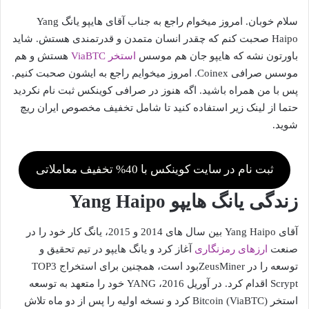
سلام خوبان. امروز میخوام راجع به جناب آقای هایپو یانگ Yang
Haipo صحبت کنم که چقدر انسان متمدن و قدرتمندی هستش. شاید
باورتون نشه که هایپو جان هم موسس
استخر ViaBTC
هستش و هم
موسس صرافی Coinex. امروز میخوایم راجع به ایشون صحبت کنیم.
پس با من همراه باشید. اگه هنوز در صرافی کوینکس ثبت نام نکردید
حتما از لینک زیر استفاده کنید تا شامل تخفیف مخصوص ایران ریچ
شوید.
ثبت نام در سایت کوینکس با 40% تخفیف معاملاتی
زندگی یانگ هایپو Yang Haipo
آقای Yang Haipo بین سال های 2014 و 2015، یانگ کار خود را در
صنعت
ارزهای رمزنگاری
آغاز کرد و یانگ هایپو در تیم تحقیق و
توسعه را در ZeusMinerبود است، همچنین برای استخراج TOP3
Scrypt اقدام کرد. در آوریل 2016، YANG خود را متعهد به توسعه
استخر Bitcoin (ViaBTC) کرد و نسخه اولیه را پس از دو ماه تلاش