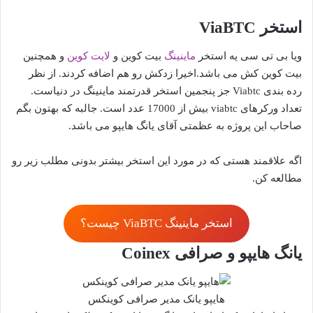
استخر ViaBTC
ویا بی تی سی یه استخر
ماینینگ
بیت کوین و
لایت کوین
و همچنین
بیت کوین کش می باشد.اخیرا زدکش رو هم اضافه کردند. از نظر
رده بندی Viabtc جز پنجمین استخر قدرتمند ماینینگ در دنیاست.
تعداد ورکرهای viabtc بیش از 17000 عدد است. جالبه که بهتون بگم
صاحاب این پروژه به عظمتی آقای یانگ هایپو می باشد.
اگه علاقمند هستی که در مورد این استخر بیشتر بدونی مطلب زیر رو
مطالعه کن.
استخر ماینینگ ViaBTC‌ چیست؟
یانگ هایپو و صرافی Coinex
هایپو یانک مدیر صرافی کوینکس