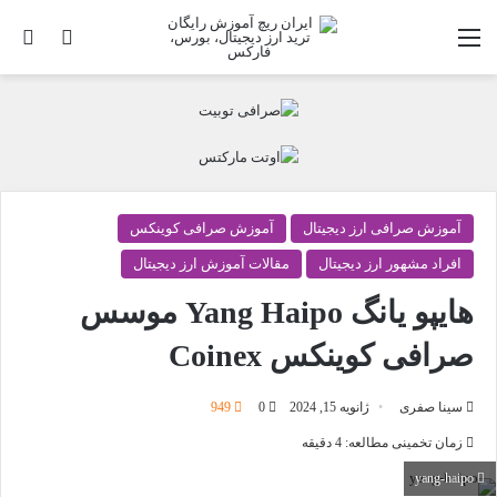
منو
تغییر پو
جس
آموزش صرافی ارز دیجیتال
آموزش صرافی کوینکس
افراد مشهور ارز دیجیتال
مقالات آموزش ارز دیجیتال
هایپو یانگ Yang Haipo موسس
صرافی کوینکس Coinex
سینا صفری
ژانویه 15, 2024
0
949
زمان تخمینی مطالعه: 4 دقیقه
yang-haipo