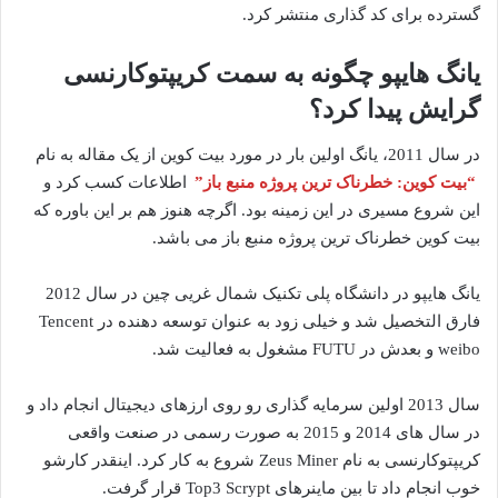
گسترده برای کد گذاری منتشر کرد.
یانگ هایپو چگونه به سمت کریپتوکارنسی
گرایش پیدا کرد؟
در سال 2011، یانگ اولین بار در مورد بیت کوین از یک مقاله به نام
“بیت کوین: خطرناک ترین پروژه منبع باز”
اطلاعات کسب کرد و
این شروع مسیری در این زمینه بود. اگرچه هنوز هم بر این باوره که
بیت کوین خطرناک ترین پروژه منبع باز می باشد.
یانگ هایپو در دانشگاه پلی تکنیک شمال غریی چین در سال 2012
فارق التخصیل شد و خیلی زود به عنوان توسعه دهنده در Tencent
weibo و بعدش در FUTU مشغول به فعالیت شد.
سال 2013 اولین سرمایه گذاری رو روی ارزهای دیجیتال انجام داد و
در سال های 2014 و 2015 به صورت رسمی در صنعت واقعی
کریپتوکارنسی به نام Zeus Miner شروع به کار کرد. اینقدر کارشو
خوب انجام داد تا بین ماینرهای Top3 Scrypt قرار گرفت.