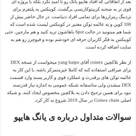
بعد از اتفاقاتی که افتاد هایپو یانگ رو نا امید نکرد بلکه با پروژه ای
قوی تر به صحنه کریپتوکارنسی برگشت. کوینکس یه پلتفرم برای
تردینگ رمزارزها برای تمامی افراد دنیاست. در حال حاضر بیش از
100 کوین و یه عالمه توکن معتبر در کوینکس لیست شده است که
شما هم میتونید در حالت Spot باهاشون ترید کنید و هم مارجین. حتی
کوینکس به فکر کاربران حرفه ای خودشم بوده و فیوچرز رو هم به
سایت اضافه کرده است.
از نظر بلاکچین coinex آقای yang haipo میخواست از نسخه DEX
برای صرافی استفاده کنه که کاملا غیرمتمرکز باشه. با این کار یه
عالمه توکن های پرقدرت و عملکرد قوی و کاربر پسند وارد قسمت
DEX میشدن ولی متاسفانه شبکه عمومی به اندازه نیاز قدرتمند
نبود برای همین ترجیح دادن یه بلاکچین مخصوص ایجاد کنند. و شبکه
اصلی Coinex chain در سال 2019 شروع به کار کرد.
سوالات متداول درباره ی یانگ هایپو