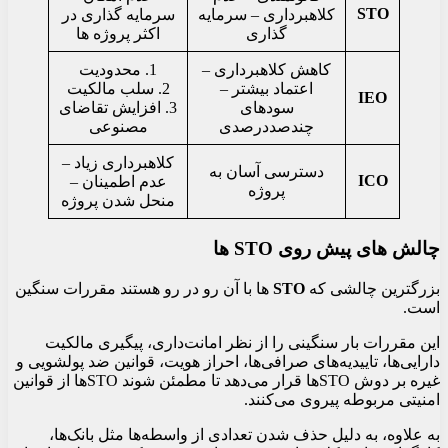
STO
کلاهبرداری – سرمایه
سرمایه گذاری در
گذاری
اکثر پروژه ها
کاهش کلاهبرداری –
1. محدودیت
اعتماد بیشتر –
2. سلب مالکیت
IEO
سودهای
3. افزایش تقاضای
چندصددرصدی
مصنوعی
کلاهبرداری زیاد –
دسترسی آسان به
ICO
عدم اطمینان –
پروژه
منحل شدن پروژه
چالش های پیش روی
STO
ها
بزرگترین چالشی که
STO
ها با آن رو در رو هستند مقررات سنگین
است.
این مقررات بار سنگینی را از نظر امانت‌داری، پیگیری مالکیت
دارایی‌ها، تاییدیه‌های صرافی‌ها، احراز هویت، قوانین ضد پولشویی و
غیره بر دوش STOها قرار می‌دهد تا مطمئن شوند STOها از قوانین
امنیتی مربوطه پیروی می‌کنند.
به علاوه، به دلیل حذف شدن تعدادی از واسطه‌ها مثل بانک‌ها،