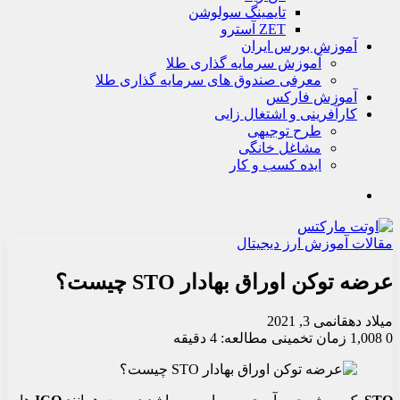
تايمينگ سولوشن
ZET آسترو
آموزش بورس ایران
آموزش سرمایه گذاری طلا
معرفی صندوق های سرمایه گذاری طلا
آموزش فارکس
کارآفرینی و اشتغال زایی
طرح توجیهی
مشاغل خانگی
ایده کسب و کار
جستجو
مقالات آموزش ارز دیجیتال
عرضه توکن اوراق بهادار STO چیست؟
میلاد دهقان
می 3, 2021
0
1,008
زمان تخمینی مطالعه: 4 دقیقه