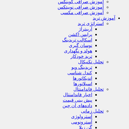
آموزش صرافی کوینکس
آموزش صرافی نوبیتکس
آموزش صرافی مکسی
آموزش ترید
استراتژی‌ ترید
آربیتراژ
پرایس اکشن
اسکالپ تریدینگ
نوسان گیری
هولد و نگهداری
ترید خودکار
تحلیل تکنیکال
تریدینگ ویو
کندل شناسی
اندیکاتورها
اسیلاتورها
تحلیل فاندامنتال
اخبار فاندامنتال
پیش بینی قیمت
داده‌های آن چین
تحلیل زمانی
آسترولوژی
آسترونومی
گن زیلا