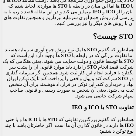
STO
یک روش جمع آوری سرمایه می باشد درست همانند
ICO
ها و
یا
IEO
ها اما این میان در رابطه با
STO
ها مواردی لحاظ شده که
آنان را از
ICO
و
IEO
متمایز می کند و در این مقاله قصد داریم تا به
بررسی این روش جمع آوری سرمایه بپردازیم و همچنین تفاوت های
آن با روش های دیگر را نیز بررسی کنیم.
STO چیست؟
همانطور که گفتیم
STO
ها یک نوع روش جمع آوری سرمایه هستند.
اما تفاوت بزرگی که در رابطه با
STO
ها وجود دارد این است که
STO
ها توسط قانون و دولت حمایت می شوند. یعنی هنگامی که یک
شرکت قصد انجام
STO
را دارد باید موارد قانونی آن را پشت سر
بگذارد تا فرآیند انجام این کار ثبت شود. همچنین اگر سرمایه گذاری
در
STO
شرکت کند و پول واقعی را پرداخت کند تا یک توکن اوراق
بهادار خریداری کند، این توکن در قرارداد هوشمند برای آن شخص
ثبت می شود. یعنی آن شخص به صورت رسمی و قانونی صاحب
سهام شرکت خاصی می شود.
تفاوت
STO
با
ICO
و IEO
همانطور که گفتیم بزرگترین تفاوتی که
STO
ها با
ICO
ها و یا حتی
IEO
ها دارند در قانون گذاری آن ها است. اگر خاطرتان باشد با چند
نوع توکن داشتیم: