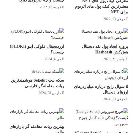
چیست و چه کاربردی دارد؟
معرفی کیف پول های NFT
معتبرترین کیف پول های اتریوم
فوریه 16, 2022
برای NFT
جولای 13, 2022
پروژه ایجاد پول نقد دیجیتال
ارزدیجیتال فلوکی اینو (FLOKI)
هش‌کش Hashcash
چیست؟
نوامبر 21, 2023
می 4, 2024
سکه بیت Sekebit هوشمندترین
ربات معامله‌گر فارسی
۵ سوال رایج درباره میلیاردرهای
ارزهای دیجیتال
مارس 28, 2024
جولای 13, 2024
بهترین ربات معامله گر بازارهای
مالی
جورج سوروس (George Soros)