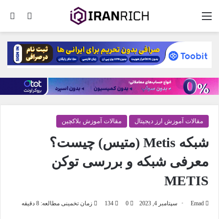
منو
تغییر پو
جس
مقالات آموزش ارز دیجیتال
مقالات آموزش بلاکچین
شبکه Metis (متیس) چیست؟
معرفی شبکه و بررسی توکن
METIS
Emad
سپتامبر 4, 2023
0
134
زمان تخمینی مطالعه: 8 دقیقه