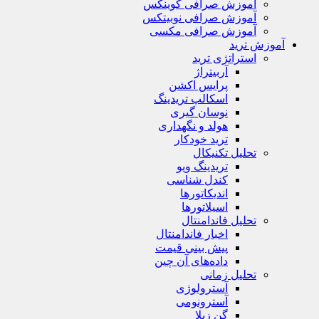
آموزش صرافی کوینکس
آموزش صرافی نوبیتکس
آموزش صرافی مکسی
آموزش ترید
استراتژی‌ ترید
آربیتراژ
پرایس اکشن
اسکالپ تریدینگ
نوسان گیری
هولد و نگهداری
ترید خودکار
تحلیل تکنیکال
تریدینگ ویو
کندل شناسی
اندیکاتورها
اسیلاتورها
تحلیل فاندامنتال
اخبار فاندامنتال
پیش بینی قیمت
داده‌های آن چین
تحلیل زمانی
آسترولوژی
آسترونومی
گن زیلا