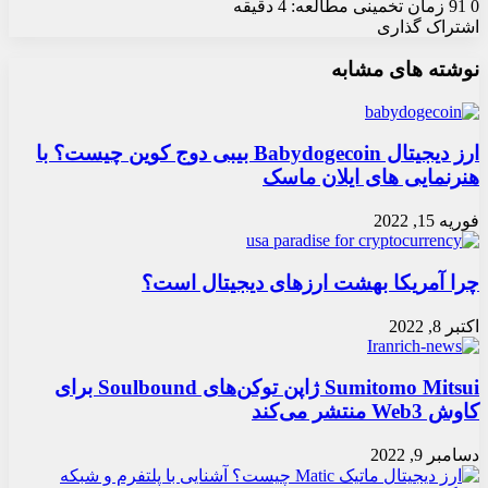
0
91
زمان تخمینی مطالعه: 4 دقیقه
اشتراک گذاری
X
چاپ
فیس
واتس
تلگرام
ارسال
لینکدین
نوشته های مشابه
آپ
بوک
ایمیل
ارز دیجیتال Babydogecoin بیبی دوج کوین چیست؟ با
هنرنمایی های ایلان ماسک
فوریه 15, 2022
چرا آمریکا بهشت ارزهای دیجیتال است؟
اکتبر 8, 2022
Sumitomo Mitsui ژاپن توکن‌های Soulbound برای
کاوش Web3 منتشر می‌کند
دسامبر 9, 2022