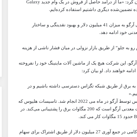
دار در کاهش بدهی خود ارائه خواهد کرد. وال خاطرنشان کرد: «ما از درآمد حاصل از فروش در یک وام جدید Galaxy
مدیرعامل گفت: هدف از معاملات جدید کاهش کل بدهی آرگو به میزان 41 میلیون دلار و بهبود نقدینگی و ساختار
نی خود ادامه دهد.
رو به جلو” از طریق بازار نزولی در میان فشار ناشی از هزینه
گو، این شرکت هیچ یک از ماشین آلات ماینینگ خود را نفروخته
مه خواهند داد. او بیان کرد:
ه به برق از طریق شبکه تگزاس دسترسی داشته باشیم و در
این قرارداد تنها شش ماه پس از راه‌اندازی رسمی هلیوس توسط آرگو در ماه می 2022 انجام شد. تاسیسات هلیوس که
در شهرستان دیکنز واقع شده است، بزرگترین تاسیسات معدنی آرگو است که 200 مگاوات برق را پشتیبانی می‌کند. در
این خبر در بحبوحه تلاش آرگو برای تامین مالی پس از ناکامی در جمع آوری 27 میلیون دلار از طریق اشتراک برای سهام