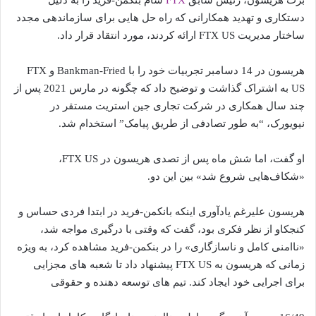
برت هریسون، رئیس سابق
FTX
سام بنکمن-فرید را به دلیل
دستکاری و تهدید همکارانی که راه حل هایی برای سازماندهی مجدد
ساختار مدیریت FTX US ارائه کردند، مورد انتقاد قرار داد.
هریسون در 14 دسامبر تجربیات خود را با Bankman-Fried و FTX
US به اشتراک گذاشت و توضیح داد که چگونه در مارس 2021 پس از
چند سال همکاری در شرکت تجاری جین استریت مستقر در
نیویورک، “به طور تصادفی از طریق پیامک” استخدام شد.
او گفت، اما شش ماه پس از تصدی هریسون در FTX US،
«شکاف‌هایی شروع شد» بین این دو.
هریسون علیرغم یادآوری اینکه بانکمن-فرید در ابتدا فردی حساس و
کنجکاو از نظر فکری بود، گفت که وقتی با درگیری مواجه شد،
«ناامنی کامل و ناسازگاری» را در بنکمن-فرید مشاهده کرد، به ویژه
زمانی که هریسون به FTX US پیشنهاد داد تا شعبه های مجزایی
برای اجرایی خود ایجاد کند. تیم های توسعه دهنده و حقوقی