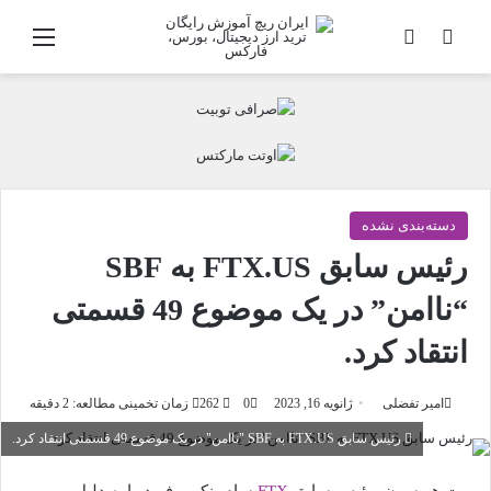
جستجو
تغییر پوسته
منو
دسته‌بندی نشده
رئیس‌ سابق FTX.US به SBF
“ناامن” در یک موضوع 49 قسمتی
انتقاد کرد.
امیر تفضلی
ژانویه 16, 2023
0
262
زمان تخمینی مطالعه: 2 دقیقه
رئیس‌ سابق FTX.US به SBF "ناامن" در یک موضوع 49 قسمتی انتقاد کرد.