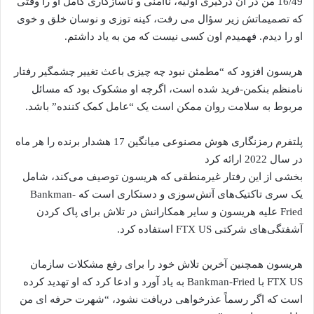
16/49 من در آن درگیری اولیه، ناامنی و ناسازگاری کامل او را وقتی
که تصمیماتش زیر سؤال می رفت، کینه توزی و نوسان خلق و خوی
او را دیدم. فهمیدم اون کسی نیست که من به یاد داشتم.
هریسون افزود که “مطمئن نبود چه چیزی باعث تغییر چشمگیر رفتار
نامنظم بنکمن-فرید شده است، اگرچه او مشکوک بود که مسائل
مربوط به سلامت روان ممکن است یک “عامل کمک کننده” باشد.
پلتفرم رمزنگاری هوش مصنوعی میانگین 17 هشدار برنده را هر ماه
در سال 2022 ارائه کرد
بخشی از این رفتار غیرمنطقی که هریسون توصیف می‌کند، شامل
یک سری تاکتیک‌های آتش‌سوزی و دستکاری است که Bankman-
Fried علیه هریسون و سایر همکارانش در تلاش برای پاک کردن
آشفتگی‌های شرکتی FTX US استفاده کرد.
هریسون همچنین آخرین تلاش خود را برای رفع مشکلات سازمان
FTX US با Bankman-Fried به یاد آورد و ادعا کرد که او تهدید کرده
است که اگر رسماً عذرخواهی دریافت نشود، “شهرت حرفه ای من