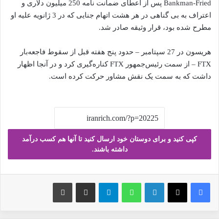
Bankman-Fried پس از اعطای ضمانت نامه 250 میلیون دلاری و
اعتراف به بی گناهی در هر هشت اتهام جنایی که در 3 ژانویه علیه او
مطرح شده بود، قرار وثیقه صادر شد.
هریسون در 27 سپتامبر – حدود پنج هفته قبل از سقوط فاجعه‌بار
FTX – از سمت رئیس‌جمهور FTX کناره‌گیری کرد و در آنجا اظهار
داشت که به سمت یک نقش مشاور حرکت کرده است.
کپی کنید و برای دوستان خود ارسال کنید تا آنها هم کسب درآمد
داشته باشند.
فیس بوک
X
لینکدین
واتس آپ
تلگرام
ارسال ایمیل
چاپ