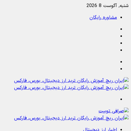
شنبه, آگوست 8 2026
مشاوره رایگان
یوتیوب
تلگرام
خوراک
آپارات
جستجو
تغییر
پوسته
منو
اخبار ارز دیجیتال