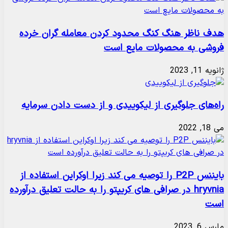
هدف ناظر هنگ کنگ محدود کردن معامله گران خرده
فروشی به محصولات مایع است
ژانویه 11, 2023
راه‌های جلوگیری از لیکوییدی و از دست دادن سرمایه
می 18, 2022
بایننس P2P را توصیه می کند زیرا اوکراین استفاده از
hryvnia در صرافی های کریپتو را به حالت تعلیق درآورده
است
مارس 6, 2023