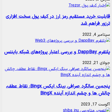
قابلیت خرید مستقیم رمز ارز در کیف پول سخت افزاری
ترزور فراهم شد
سپتامبر 4, 2022
پلتفرم DappBay و بررسی اعتبار پروژه‌های شبکه بایننس
جولای 21, 2022
پنجمین سالگرد صرافی بینگ ایکس Bingx: نقاط عطف،
چالش ها و چشم اندازه آینده BingX
آگوست 17, 2023