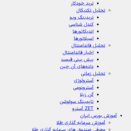
ترید خودکار
تحلیل تکنیکال
تریدینگ ویو
کندل شناسی
اندیکاتورها
اسیلاتورها
تحلیل فاندامنتال
اخبار فاندامنتال
پیش بینی قیمت
داده‌های آن چین
تحلیل زمانی
آسترولوژی
آسترونومی
گن زیلا
تايمينگ سولوشن
ZET آسترو
آموزش بورس ایران
آموزش سرمایه گذاری طلا
معرفی صندوق های سرمایه گذاری طلا