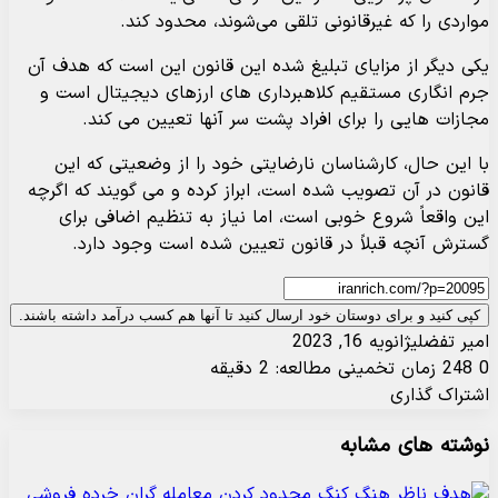
مواردی را که غیرقانونی تلقی می‌شوند، محدود کند.
یکی دیگر از مزایای تبلیغ شده این قانون این است که هدف آن
جرم انگاری مستقیم کلاهبرداری های ارزهای دیجیتال است و
مجازات هایی را برای افراد پشت سر آنها تعیین می کند.
با این حال، کارشناسان نارضایتی خود را از وضعیتی که این
قانون در آن تصویب شده است، ابراز کرده و می گویند که اگرچه
این واقعاً شروع خوبی است، اما نیاز به تنظیم اضافی برای
گسترش آنچه قبلاً در قانون تعیین شده است وجود دارد.
کپی کنید و برای دوستان خود ارسال کنید تا آنها هم کسب درآمد داشته باشند.
امیر تفضلی
ژانویه 16, 2023
0
248
زمان تخمینی مطالعه: 2 دقیقه
اشتراک گذاری
X
چاپ
فیس
ارسال
واتس
تلگرام
لینکدین
نوشته های مشابه
آپ
بوک
ایمیل