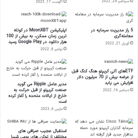
سپتامبر 24, 2022
آگوست 17, 2023
5 راز مدیریت سرمایه در
اپلیکیشن MoonXBT در کوتاه
معامله‌گری
ترین زمان ممکن، به بیش از 100
هزار دانلود در Google Play رسید
آوریل 21, 2022
نوامبر 8, 2022
ETFهای آتی کریپتو هنگ کنگ قبل
از عرضه بیش از 70 میلیون دلار
افزایش می یابد
مدیر عامل Ripple می گوید
صنعت کریپتو از قبل حرکت به
دسامبر 16, 2022
خارج از ایالات متحده را آغاز کرده
است
مارس 6, 2023
استقبال عجیب صرافی های
مختلف از توکن های بومی شیبا