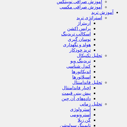
آموزش صرافی نوبیتکس
آموزش صرافی مکسی
آموزش ترید
استراتژی‌ ترید
آربیتراژ
پرایس اکشن
اسکالپ تریدینگ
نوسان گیری
هولد و نگهداری
ترید خودکار
تحلیل تکنیکال
تریدینگ ویو
کندل شناسی
اندیکاتورها
اسیلاتورها
تحلیل فاندامنتال
اخبار فاندامنتال
پیش بینی قیمت
داده‌های آن چین
تحلیل زمانی
آسترولوژی
آسترونومی
گن زیلا
تايمينگ سولوشن