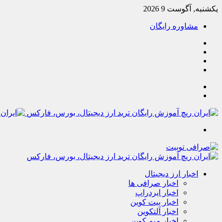
یکشنبه, آگوست 9 2026
مشاوره رایگان
یوتیوب
تلگرام
خوراک
آپارات
جستجو
تغییر
پوسته
منو
اخبار ارز دیجیتال
اخبار صرافی ها
اخبار ایردراپ
اخبار بیت کوین
اخبار آلتکوین
اخبار میم کوین