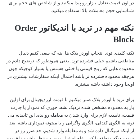
در اون قیمت تعادل بازار رو پیدا میکنید و از شاخص های حجم برای
شناسایی حجم معاملات بالا استفاده میکنید.
نکته مهم در ترید با اندیکاتور Order
Block
نکته کلیدی توی انتخاب اوردر بلاک ها اینه که سعی کنیم دنبال
مناطقی باشیم خیلی فشرده ترن. یعنی همونطور که توضیح دادم در
محدوده هایی که رینج قیمتی یا خنثی هستش یا بسیار کوچیکه.چون
هرچقد محدوده فشرده تر باشه احتمال اینکه سفارشات بیشتری در
اونجا وجود داشته باشه بیشتره.
برای ترید با اوردر بلاک صبر میکنیم تا قیمت ارزدیجیتال برای اولین
بار به محدوده مشخص شده نزدیک بشه. جوری که نمودار یا چارت
قیمت، تاییدیه لازم برای وارد شدن به معامله رو بده. این تاییدیه می
تونه یه الگوی کندلی، الگوی واگرایی و یا میتونه نموداری باشه. بعد
از اینکه سیگنال داده شد و به معامله وارد شدیم، حد ضرر رو در
سمت دیگه منطقه با کمی فاصله قرار بدین و منتظر باشین تا قیمت