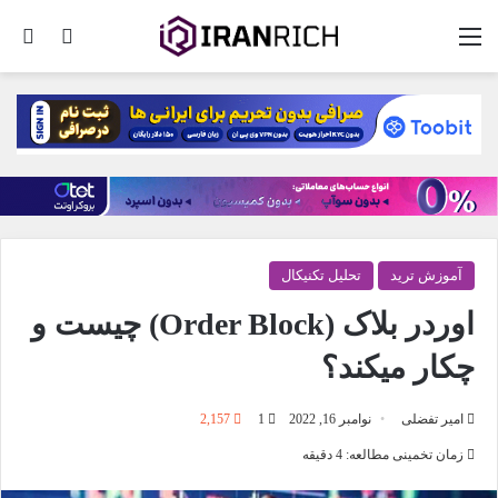
منو
تغییر پو
جس
آموزش ترید
تحلیل تکنیکال
اوردر بلاک (Order Block) چیست و
چکار میکند؟
امیر تفضلی
نوامبر 16, 2022
1
2,157
زمان تخمینی مطالعه: 4 دقیقه