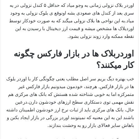
اوردر بلاک نزولی زمانی به وجو میاد که حداقل ۵ کندل نزولی در یه
سری بعد از کندل های صعودی بشه اونو‌قع ی بلوک نزولی به وجود
میاد.به این نواحی ها بلاک نزولی میگند که به صورت خودکار توسط
اوردیلاک ها مشخص میشه و قیمت ارز دیخیتال با رسیدن به این
نقطه ممکنه وارد زوند نزولی بشود.
اوردربلاک ها در بازار فارکس‌ چگونه
کار میکنند؟
خب بهتره دیگ بریم سر اصل مطلب یعنی چگونگی کار با اوردر بلوک
ها در بازار فارکس. هرچند، خودمون میدونیم بازار فارکس غیر
متمرکزه اما به خوبی شناخته شده هستش که بانک های مرکزی هم
نقش مهمی توی دستکاری سطح ارزهای خودشون دارن.درعین
حال، بانک های مرکزی باید از ثبات نرخ ارز خودشون اطمینان داشته
باشند این به این معنیه که نمیتونند اوردر بزرگی در بازار ایجاد بکنن و
باهاش سایر فعالای بازار رو به وحشت بندازند.