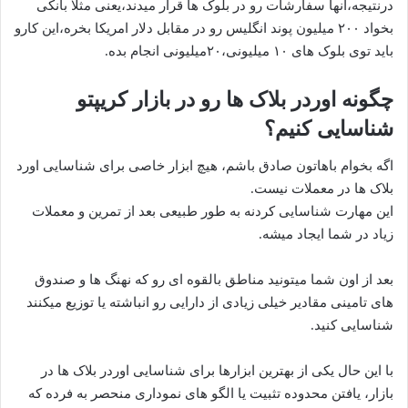
درنتیجه،آنها سفارشات رو در بلوک ها قرار میدند،یعنی مثلا بانکی
بخواد ۲۰۰ میلیون پوند انگلیس رو در مقابل دلار امریکا بخره،این کارو
باید توی بلوک های ۱۰ میلیونی،۲۰میلیونی انجام بده.
چگونه اوردر بلاک ها رو در بازار کریپتو
شناسایی کنیم؟
اگه بخوام باهاتون صادق باشم، هیچ ابزار خاصی برای شناسایی اورد
بلاک ها در معملات نیست.
این مهارت شناسایی کردنه به طور طبیعی بعد از تمرین و معملات
زیاد در شما ایجاد میشه.
بعد از اون شما میتونید مناطق بالقوه ای رو که نهنگ ها و صندوق
های تامینی مقادیر خیلی زیادی از دارایی رو انباشته یا توزیع میکنند
شناسایی کنید.
با این حال یکی از بهترین ابزارها برای شناسایی اوردر بلاک ها در
بازار، یافتن محدوده تثبیت یا الگو های نموداری منحصر به فرده که