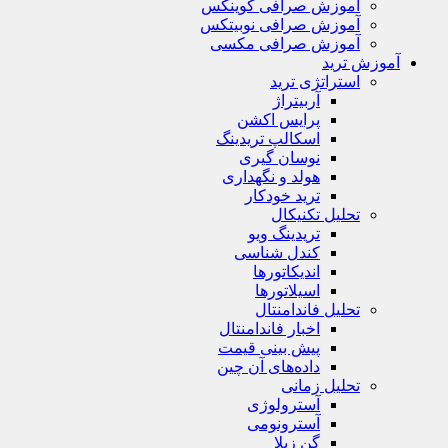
آموزش صرافی کوینکس
آموزش صرافی نوبیتکس
آموزش صرافی مکسی
آموزش ترید
استراتژی‌ ترید
آربیتراژ
پرایس اکشن
اسکالپ تریدینگ
نوسان گیری
هولد و نگهداری
ترید خودکار
تحلیل تکنیکال
تریدینگ ویو
کندل شناسی
اندیکاتورها
اسیلاتورها
تحلیل فاندامنتال
اخبار فاندامنتال
پیش بینی قیمت
داده‌های آن چین
تحلیل زمانی
آسترولوژی
آسترونومی
گن زیلا