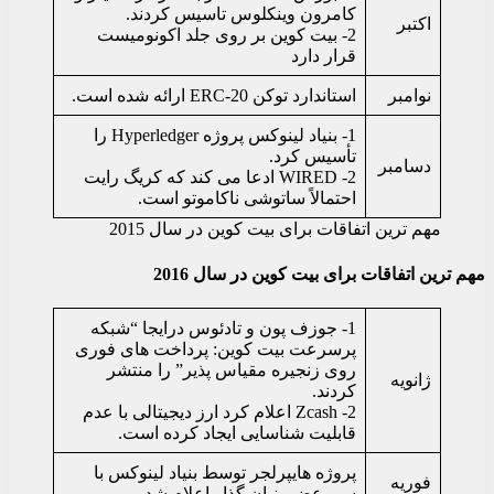
کامرون وینکلوس تاسیس کردند.
اکتبر
2- بیت کوین بر روی جلد اکونومیست
قرار دارد
نوامبر
استاندارد توکن ERC-20 ارائه شده است.
1- بنیاد لینوکس پروژه Hyperledger را
تأسیس کرد.
دسامبر
2- WIRED ادعا می کند که کریگ رایت
احتمالاً ساتوشی ناکاموتو است.
مهم ترین اتفاقات برای بیت کوین در سال 2015
مهم ترین اتفاقات برای بیت کوین در سال 2016
1- جوزف پون و تادئوس درایجا “شبکه
پرسرعت بیت کوین: پرداخت های فوری
روی زنجیره مقیاس پذیر” را منتشر
ژانویه
کردند.
2- Zcash اعلام کرد ارز دیجیتالی با عدم
قابلیت شناسایی ایجاد کرده است.
پروژه هایپرلجر توسط بنیاد لینوکس با
فوریه
سی عضو بنیان گذار اعلام شد.