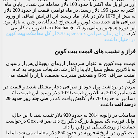
ارز در اوایل ماه اکتبر با حدود 100 دلار معامله می شد. در پایان ماه
اکتبر به حدود 195 دلار رسید. در ماه نوامبر، قیمت از حدود 200 دلار
به بیش از 1075 دلار در پایان ماه رسید. این افزایش اتفاقی از ورود
صرافی های جدید بیت کوین و استخراج کنندگان در چین به بازار بود.
این دوره همچنین زمانی بود که Gox Exchange شروع به کار می
کرد.
در آن زمان صرافی Gox حدود
70٪ از کل معاملات بیت کوین
در اختیار داشت.
فراز و نشیب های قیمت بیت کوین
قیمت بیت کوین به عنوان سردمدار ارزهای دیجیتال پس از رسیدن
به بالاترین سطح بسیار ناپایدار آغاز شد. شایعات مربوط به عدم
امنیت صرافی Gox و همچنین مدیریت ضعیف، بازار را آشفته می
کرد.
مردم در برداشت پول خود از صرافی دچار مشکل شدند و قیمت در
4 دسامبر 2013 به بالاترین قیمت 1079 دلار رسید. این قیمت تا 7
دسامبر به حدود 760 دلار کاهش یافت که در
طی چند روز حدود 29
درصد افت
داشت.
معاملات در ژانویه 2014 به حدود 920 دلار تثبیت شد. با این حال،
اوایل فوریه، یک سقوط بزرگ دیگر رخ داد. صرافی Gox درخواست
حمایت از ورشکستگی در ژاپن را داد.
بیت کوین در تاریخ 4 فوریه در حدود 850 دلار معامله می شد، اما تا