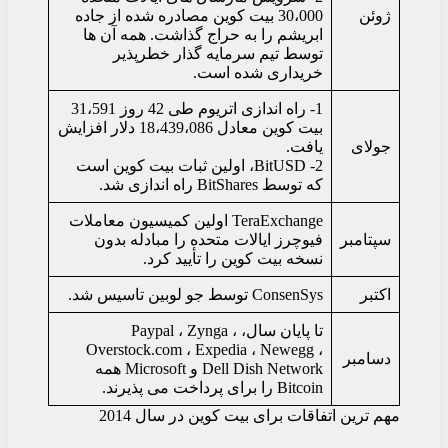
ژوئن
30،000 بیت کوین مصادره شده از جاده
ابریشم را به حراج گذاشت. همه آن ها
توسط تیم سرمایه گذار خطرپذیر
خریداری شده است.
1- راه اندازی اتریوم طی 42 روز 31،591
بیت کوین معادل 18،439،086 دلار افزایش
جولای
یافت.
2- BitUSD، اولین ثبات بیت کوین است
که توسط BitShares راه اندازی شد.
TeraExchange اولین کمیسیون معاملات
سپتامبر
فیوچرز ایالات متحده را مبادله بدون
نسخه بیت کوین را تأیید کرد.
اکتبر
ConsenSys توسط جو لوبین تاسیس شد.
تا پایان سال، Paypal ، Zynga ،
Overstock.com ، Expedia ، Newegg ،
دسامبر
Dell Dish Network و Microsoft همه
Bitcoin را برای پرداخت می پذیرند.
مهم ترین اتفاقات برای بیت کوین در سال 2014