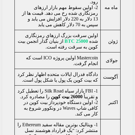
رود.
ماه مه
2- اولین سقوط مهم بازار ارزهای
رمزنگاری شده رخ می دهد. قیمت ها از
13 دلار به 220 دلار افزایش می یابد و
سپس به 70 دلار کاهش می یابد
اولین سرقت بزرگ ارزهای رمزنگاری
ژوئن
شده
25000 BTC
از بنیان گذار انجمن بیت
کوین به سرقت رفته است.
Mastercoin اولین پروژه ICO است که
جولای
انجام گرفت.
دادگاه فدرال ایالات متحده اظهار نظر کرد
آگوست
که بیت کوین یک پول یا شکل پول است.
1- FBI بازار سیاه Silk Road را تعطیل کرد
و تقریباً
26000 بیت کوین
را مصادره کرد.
اکتبر
2- اولین دستگاه خودپرداز بیت کوین در
کافی شاپ Waves در ونکوور شروع به
کار می کند.
1- ویتالیک بوترین مقاله سفید Ethereum را
منتشر کرد: “یک قرارداد هوشمند نسل