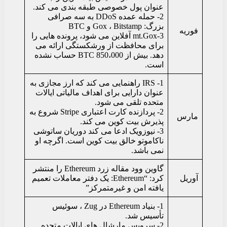
عنوان پول خصوصی طبقه بندی می کند.
2- حمله عمده DDoS به سه صرافی
بزرگ: Gox ، Bitstamp و BTC
فوریه
3-mt.Gox آفلاین می شود، پرونده هایی را
برای محافظت از ورشکستگی ارائه می
دهد. بیش از 850،000 BTC حساب نشده
است.
1- IRS راهنمایی می کند که ارز مجازی به
عنوان دارایی برای اهداف مالیاتی ایالات
متحده تلقی می شود.
2- پردازنده کارت اعتباری Stripe شروع به
مارس
پذیرش بیت کوین می کند.
3- نیوزویک ادعا می کند دوریان ساتوشی
ناکاموتو خالق بیت کوین است. اگرچه او
نمی باشد.
گاوین وود مقاله زرد Ethereum را منتشر
آوریل
کرد: “Ethereum: یک دفتر معاملات تعمیم
یافته امن و غیرمتمرکز”
1- بنیاد Ethereum در Zug ، سوئیس
تأسیس شد.
2- سرویس مارشال های ایالات متحده