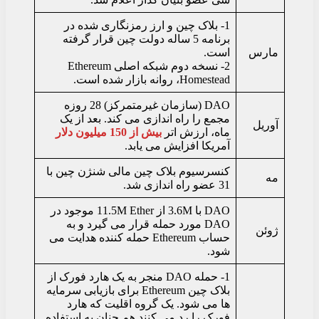
1- بلاک چین و ارز رمزنگاری شده در
برنامه 5 ساله دولت چین قرار گرفته
مارس
است.
2- نسخه دوم شبکه اصلی Ethereum
Homestead، روانه بازار شده است.
DAO (سازمان غیرمتمرکز) 28 روزه
مجمع را راه اندازی می کند. بعد از یک
آوریل
ماه، ارزش اتر
بیش از 150 میلیون دلار
آمریکا افزایش می یابد.
کنسرسیوم بلاک چین مالی شنژن چین با
مه
31 عضو راه اندازی شد.
DAO با 3.6M از 11.5M Ether موجود در
DAO مورد حمله قرار می گیرد و به
ژوئن
حساب Ethereum حمله کننده هدایت می
شود.
1- حمله DAO منجر به یک هارد فورک از
بلاک چین Ethereum برای بازیابی سرمایه
ها می شود. یک گروه اقلیت که هارد
فورک را رد می کنند هم چنان به استفاده