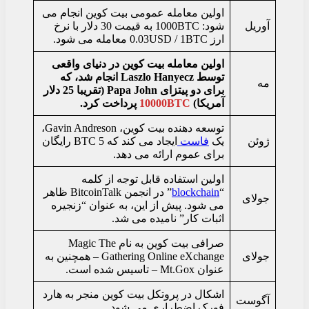
اولین معامله عمومی بیت کوین انجام می
آوریل
شود: 1000BTC به قیمت 30 دلار با نرخ
ارز 0.03USD / 1BTC معامله می شود.
اولین معامله بیت کوین در دنیای واقعی
توسط Laszlo Hanyecz انجام شد، که
مه
برای دو پیتزای Papa John (تقریبا 25 دلار
آمریکا)
10000BTC
پرداخت کرد.
توسعه دهنده بیت کوین، Gavin Andreson،
ژوئن
یک
فاست
ایجاد می کند که 5 BTC رایگان
برای عموم ارائه می دهد.
اولین استفاده قابل توجه از کلمه
“
blockchain
” در انجمن BitcoinTalk ظاهر
جولای
می شود. پیش از این، به عنوان “زنجیره
اثبات کار” نامیده می شد.
صرافی بیت کوین به نام Magic The
جولای
Gathering Online eXchange – همچنین به
عنوان Mt.Gox – تاسیس شده است.
اشکال در پروتکل بیت کوین منجر به هارد
آگوست
فورک اضطراری می شود.