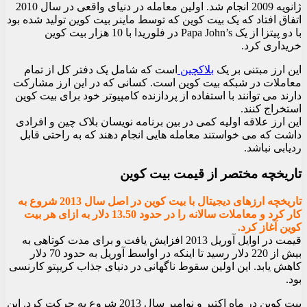
ژانویه 2009 انجام شد. اولین معامله در دنیای واقعی در سال 2010
اتفاق افتاد که یک بیت کوین که توسط ماینر بیت کوین تولید شده بود
با دو پیتزا از یک Papa John’s در فلوریدا با 10 هزار بیت کوین
خریداری کرد.
این ارز مبتنی بر یک
بلاکچین
است که شامل یک دفتر کل از تمام
معاملات در شبکه بیت کوین است. کسانی که در این ارز مشارکت
دارند می توانند با استفاده از پردازنده کامپیوتر خود برای بیت کوین
استخراج کنند.
این ارز علاقه اولیه کمی در بین برنامه نویسان بلاک چین و افرادی
داشت که می خواستند معامله هایی انجام دهند که به راحتی قابل
ردیابی نباشد.
تاریخچه مختصر از قیمت بیت کوین
تاریخچه ارزهای دیجیتال با بیت کوین در اصل سال 2013 شروع به
کار کرد و معاملات سالانه را در حدود 13.50 دلار به ازای هر بیت
کوین آغاز کرد.
قیمت در اوایل آوریل 2013 افزایش یافت و برای مدت کوتاهی به
بیش از 220 دلار رسید تا اینکه در اواسط آوریل به حدود 70 دلار
کاهش یابد. این اولین سقوط ناگهانی در دنیای جذاب کریپتو کارنسی
بود.
بیت کوین در ماه اکتبر و نوامبر سال 2013 شروع به حرکت کرد. این