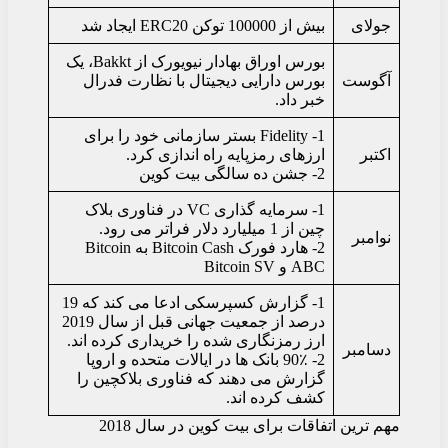
جولای
بیش از 100000 توکن ERC20 ایجاد شد
بورس اوراق بهادار نیویورک از Bakkt، یک
آگوست
بورس دارایی دیجیتال با نظارت فدرال
خبر داد.
1- Fidelity بستر سازمانی خود را برای
اکتبر
ارزهای رمزپایه راه اندازی کرد.
2- جشن ده سالگی بیت کوین
1- سرمایه گذاری VC در فناوری بلاک
چین از 1 میلیارد دلار فراتر می رود.
نوامبر
2- هارد فورک Bitcoin Cash به Bitcoin
ABC و Bitcoin SV
1- گزارش کسپرسکی ادعا می کند که 19
درصد از جمعیت جهانی قبل از سال 2019
ارز رمزنگاری شده را خریداری کرده اند.
دسامبر
2- 90٪ بانک ها در ایالات متحده و اروپا
گزارش می دهند که فناوری بلاکچین را
کشف کرده اند.
مهم ترین اتفاقات برای بیت کوین در سال 2018