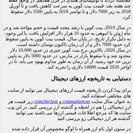
مقایسه کردند با تولیپمانیای هلندی در قرن هفدهم. در واقع، فقط
چند هفته بعد، قیمت بیت کوین به سرعت کاهش یافت و تا آوریل
2018 به زیر 7000 دلار و تا نوامبر 2018 به پایین 3500 دلار سقوط
کرد.
در سال 2019، بیت کوین با رشد مجدد قیمت و حجم مواجه شد و در
ماه ژوئن با انبوهی به حدود 10 هزار دلار افزایش یافت. با این وجود،
به دلیل تکرار تاریخ، در پایان سال، قیمت بیت کوین به پایین سقوط
کرد حدود 7000 دلار و از آن زمان تاکنون نوسان داشته است.
در سال 2020، بالاترین نرخ بیت کوین چیزی در حدود 10،000 دلار
محدود شد و با سقوط بازار در مارس، در حدود 5000 دلار به پایین
ترین حد خود رسید. از آن زمان به طور مداوم بهبود می یابد. تا در
اواخر 2020 قیمت 14000 دلاری را تجربه کند.
دستیابی به تاریخچه ارزهای دیجیتال
برای پیدا کردن تاریخچه قیمت ارزهای دیجیتال می توانید از سایت
های مختلفی استفاده کنید.
به عنوان مثال سایت
coinmarketcap
و
coincheckup
زیر قیمت هر
ارز دیجیتالی را هم در لحظه و گذشته ارز بررسی کنید. در این وب
سایت ها که مرجع اطلاعات قیمتی ارزها می باشند می توانید
گذشته هر ارز دیجیتالی رو بررسی کنید
در ستون اول نام ارز همراه با لوگو مخصوص آن قرار داده شده