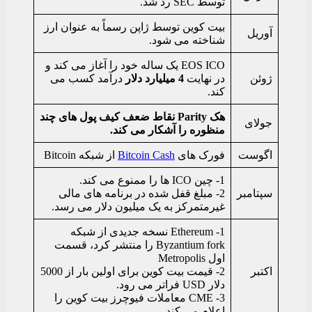
توسط SEC رد شد.
بیت کوین توسط ژاپن رسماً به عنوان ارز
آوریل
شناخته می شود.
EOS ICO یک ساله خود را آغاز می کند و
ژوئن
در نهایت
4 میلیارد دلار
درآمد کسب می
کند.
هک Parity نقاط ضعف کیف پول های چند
جولای
منظوره را آشکار می کند.
اگوست
فورک های
Bitcoin Cash
از شبکه Bitcoin
1- چین ICO ها را ممنوع می کند.
سپتامبر
2- مبلغ قفل شده در برنامه های مالی
غیرمتمرکز به یک میلیون دلار می رسد.
1- Ethereum نسخه جدیدی از شبکه
Byzantium fork را منتشر کرد، قسمت
اول Metropolis
اکتبر
2- قیمت بیت کوین برای اولین بار از 5000
دلار USD فراتر می رود.
3- CME معاملات فیوچرز بیت کوین را
اعلام می کند.