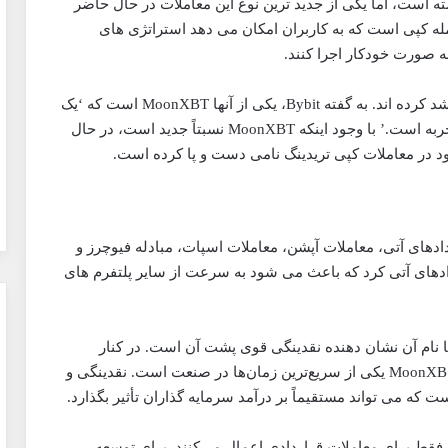
 است، اما یکی از جدید ترین نوع این معاملات در حال حاضر
ه کپی است که به کاربران امکان می دهد استراتژی های
به صورت خودکار اجرا کنند.
در سال های گذشته فرزندانی از مبادلات کپی تردینگ رشد کرده اند. به گفته Bybit، یکی از آنها MoonXBT است که ‘یک
پلتفرم عالی برای تکرار نتایج معاملاتی معامله گران باتجربه است.’ با وجود اینکه MoonXBT نسبتاً جدید است، در حال
ود در معاملات کپی تریدینگ نامی دست و پا کرده است.
راردادهای آتی، معاملات آپشن، معاملات اسپات، مبادله فیوچرز و
بر قراردادهای آتی کرد که باعث می شود به سرعت از سایر پلتفرم های
 شود که با نام آن نشان دهنده نقدینگی قوی پشت آن است. در کنار
ساختار قرارداد ارتقا یافته، زمان پردازش قرارداد سبک MoonXB یکی از سریع‌ترین زمان‌ها در صنعت است. نقدینگی و
که می تواند مستقیماً بر درآمد سرمایه گذاران تأثیر بگذارد.
ا فقط برای معاملات قراردادی اعمال می‌کنند. برای توسعه