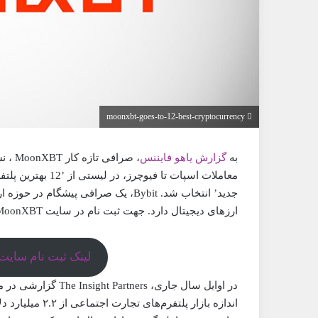
moonxbt-goes-to-12-best-cryptocurrency
به
گزارش یاهو فایننس
، صرافی تازه کار MoonXBT ، نسل بعدی پلتفرم تجارت کپی با تمرکز بر
ارزهای دیجیتال دارد. جهت ثبت نام در سایت MoonXBT و تخفیف در معاملات تا 50% از لینک زیر استفاده کنید.
لینک ثبت نام سایت MoonXBT با تخفیف 0
در اوایل سال جاری، 