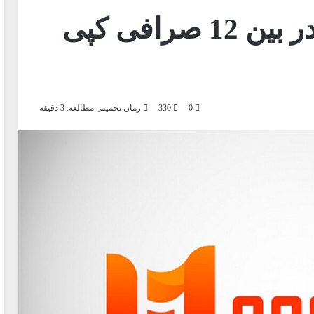
صرافی MoonXBT در بین 12 صرافی کپی
0
330
زمان تخمینی مطالعه: 3 دقیقه