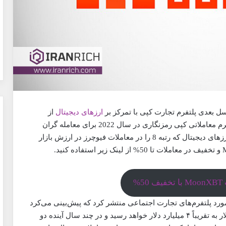
ارزهای دیجیتال
از
معاملات اسپات تا فیوچرز، در لیستی از ’12 بهترین پلتفرم معاملاتی کپی رمزنگاری در سال 2022 برای معامله گران
جدید’ انتخاب شد. Bybit، یک صرافی پیشگام در حوزه ارزهای دیجیتال که رتبه 8 را در معاملات فیوچرز در ارزش بازار
5%
The Insight Partners گزارشی در مورد پلتفرم‌های تجارت اجتماعی منتشر کرد که پیش‌بینی می‌کرد
اندازه بازار پلتفرم‌های تجارت اجتماعی از ۲.۲ میلیارد دلار به تقریباً ۴ میلیارد دلار خواهد رسید و در چند سال آینده دو