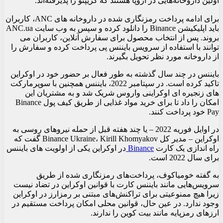
اولین داروخانه‌هایی در اروپا هستند که کریپتو را پذیرفته‌اند.
برای ادامه پرداخت رمزنگاری شده در داروخانه های ANC، کاربران
باید اپلیکیشن Binance را دانلود کرده و سپس به وب سایت ANC.ua
بروند. پس از انتخاب محصول برای سفارش آنلاین، کاربران می
توانند با استفاده از سرویس بایننس پی پرداخت کرده و سفارش را
از داروخانه مورد نظر تحویل بگیرند.
بایننس در چند سال گذشته به طور فعال بر حضور خود در اوکراین
تاکید کرده است. در سپتامبر 2022، بایننس همچنین با سوپرمارکت
های زنجیره ای اوکراینی واروس شریک شد و به مشتریان این
امکان را داد تا برای خرید مواد غذایی از طریق کیف پول Binance
Pay خود پرداخت کنند.
در اوایل فوریه 2022 – یا چند هفته قبل از حمله نیروهای روسی به
اوکراین – مدیر کل Binance Ukraine، Kirill Khomyakov گفت که
راه اندازی یک کارت
Binance
در اوکراین یکی از اولویت های بایننس
برای سال 2022 است.
به گفته خومیاکوف، پرداخت‌های رمزنگاری شده از طریق
سرویس‌هایی مانند بایننس کارت با قوانین اوکراین در تضاد نیست
زیرا هیچ ممنوعیتی برای تراکنش‌های مبتنی بر رمزارز در اوکراین
وجود ندارد. در عین حال، قوانین محلی امکان پرداخت مستقیم در
ارزهای رمزپایه مانند بیت کوین را ندارند.