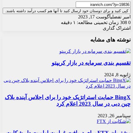
کپی کنید و برای دوستان خود ارسال کنید تا آنها هم کسب درآمد داشته باشند.
امیر تفضلی
آگوست 17, 2023
0
308
زمان تخمینی مطالعه: ۱ دقیقه
اشتراک گذاری
X
چاپ
فیس
واتس
تلگرام
ارسال
لینکدین
نوشته های مشابه
آپ
بوک
ایمیل
تقسیم بندی سرمایه در بازار کریپتو
ژانویه 8, 2024
BingX حمایت استراتژیک خود را برای اجلاس آینده بلاک
چین دبی در سال 2023 اعلام کرد
سپتامبر 26, 2023
مشتریان FTX برای دریافت غرامت اولویت دار شکایت