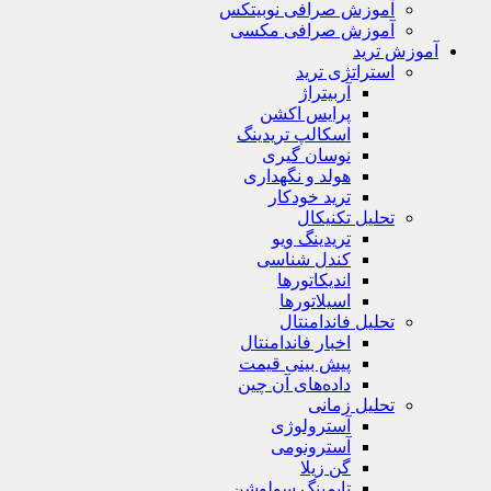
آموزش صرافی نوبیتکس
آموزش صرافی مکسی
آموزش ترید
استراتژی‌ ترید
آربیتراژ
پرایس اکشن
اسکالپ تریدینگ
نوسان گیری
هولد و نگهداری
ترید خودکار
تحلیل تکنیکال
تریدینگ ویو
کندل شناسی
اندیکاتورها
اسیلاتورها
تحلیل فاندامنتال
اخبار فاندامنتال
پیش بینی قیمت
داده‌های آن چین
تحلیل زمانی
آسترولوژی
آسترونومی
گن زیلا
تايمينگ سولوشن