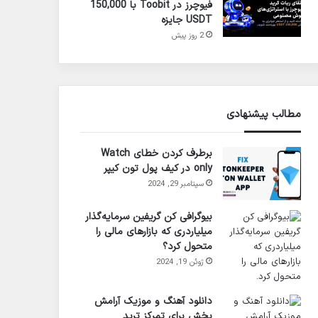
فیوچرز در Toobit با 150,000
USDT جایزه
2 روز پیش
مطالب پیشنهادی
برطرف کردن خطای Watch
only در کیف پول تون کیپر
سپتامبر 29, 2024
بیوگرافی کن گریفین سرمایه‌گذار
میلیاردری که بازارهای مالی را
متحول کرد؟
ژوئن 19, 2024
دانلود آهنگ و موزیک آرامش
بخش برای تمرکز ترید